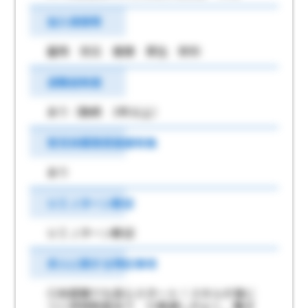
加入保険等
雇用 労災 健康 厚生 財形
退職金制度
あり（勤続 3年以上）
育児休業取得実績有無
あり
ＵＩＪターン歓迎
ＵＩＪターン歓迎
求人に関する特記事項
◎未経験でも安心スタート！スキルが身に
つく研修制度あり ◎風通しがよく、働き