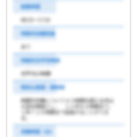
就業時間
08:10～17:10
時間外労働有無
あり
時間外月平均時間
月平均15時間
特別な事情・期間等
時間外労働について４２時間を超える月は
６回を限度とし、 １ヶ月８０時間まで、
１年７２０時間まで延長することができ
る。
休憩時間（分）