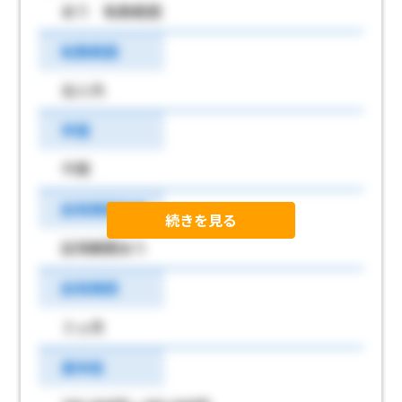
あり 転勤範囲
転勤範囲
法人内
学歴
不問
試用期間有無
続きを見る
試用期間あり
試用期間
３ヵ月
基本給