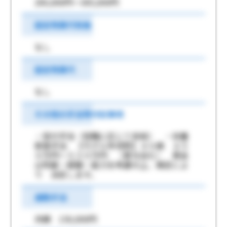
200,000円～385,000円
固定残業代有無
なし
固定残業代
なし
その他の手当等付記事項
・役付手当（役職に応じて支給） ・扶養
家族手当 【モデル年収例】４０歳 ４５
０万円～５３０万円 （賞与含む） 賃金
は年齢・経験・能力を考慮の上、規定によ
り 決定します。
通勤手当
月額 150,000円