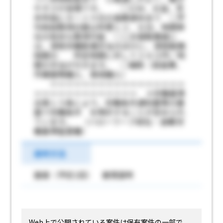
やすさが自慢です。 ○ＧＷ、お盆、年
末年始に８～１０日の長期連休あり ○平
均有給取得日数は年間１２．６日、時間単
位の有休も取得可能 ○二交替勤務者に
は、深夜労働割増手当のほかに、深夜勤務
時間の 所定時間に対して３８０円／時
間の手当が付きます。 ○補助（昼食費、
作業服等購入、車両購入）
＝＝＝＝＝＝＝＝＝＝＝＝＝＝＝＝＝
＝＝＝＝＝＝＝＝＝＝＝＝＝ ＊労働基準
法第１５条により、労働条件通知書等の書
面で労働条件 を明示することが定められ
ています。 （ハローワーク総社・倉敷労
働基準監督署）
選考方法
面接（予定1回） 書類選考
Web上で公開されている案件は保有案件の一部で