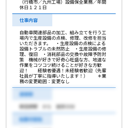
（行橋市／九州工場）設備保全業務／年間
休日１２１日
仕事内容
自動車関連部品の加工、組み立てを行う工
場内で生産設備の点検、修理、改修を担当
いただきます。 ・生産設備の点検による
設備トラブルの未然防止 ・生産設備の修
理、復旧 ・消耗部品の交換や故障予防対
策 機械が好きで好奇心旺盛な方、地道な
作業をコツコツ続けることが好きな方歓
迎！ 経験者優遇！未経験者歓迎（先輩
社員が丁寧に指導いたします！） ＊業
務の変更範囲：変更なし
最寄駅
新田原駅 から 徒歩33分
転勤可能性