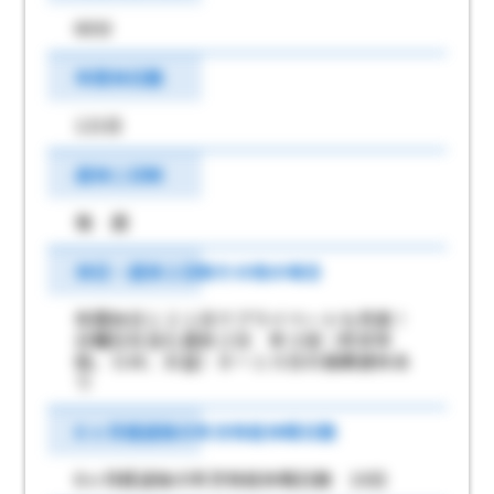
60分
年間休日数
121日
週休二日制
毎 週
休日・週休２日制その他の場合
年間休日１２１日でプライベートも充実！
日曜日を含む週休２日 年３回（年末年
始、ＧＷ、お盆）８～１０日の長期連休あ
り
6 ヶ月経過後の年次有給休暇日数
6ヶ月経過後の年次有給休暇日数 10日