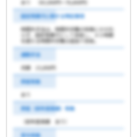
あり （63,000円～76,600円）
固定残業代に関する特記事項
時間外手当は、時間外労働の有無にかかわ
らず、固定残業代として支給し、４０時間
を超える時間外労働は追加で支給。
通勤手当
月額 15,000円
昇給有無
あり
昇給（前年度実績）有無
（前年度実績 あり）
賞与有無