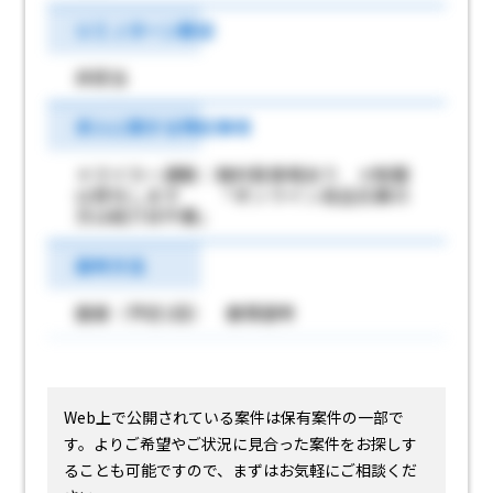
ＵＩＪターン歓迎
非該当
求人に関する特記事項
＊マイカー通勤：無料駐車場あり ＊制服
は貸与します 「オンライン自主応募の
方は紹介状不要」
選考方法
面接（予定1回） 書類選考
Web上で公開されている案件は保有案件の一部で
す。
よりご希望やご状況に見合った案件をお探しす
ることも可能ですので、まずはお気軽にご相談くだ