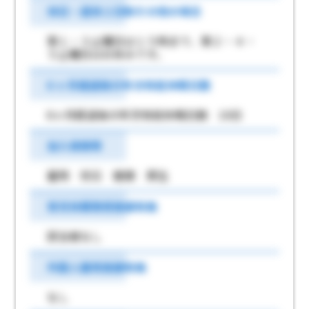
休日・週休２日制その他の場合
第１・３土曜日は１５時まで、第２・４・
５土曜日はお休みです。
6 ヶ月経過後の年次有給休暇日数
6ヶ月経過後の年次有給休暇日数 10日
加入保険等
雇用 労災 健康 厚生
育児休業取得実績有無
該当者なし
外国人雇用実績有無
なし