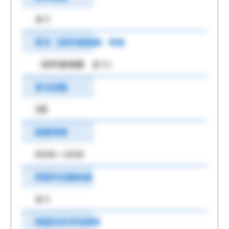
あり
賞与（前年度実績）有無
（前年度実績 あり）
賞与回数
3回
就業時間
09:00～18:00
時間外労働有無
あり
時間外月平均時間