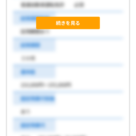
普通自動車運転免許 必須
試用期間有無
続きを見る
試用期間あり
試用期間
３か月
基本給
210,000円～255,000円
固定残業代有無
あり
固定残業代