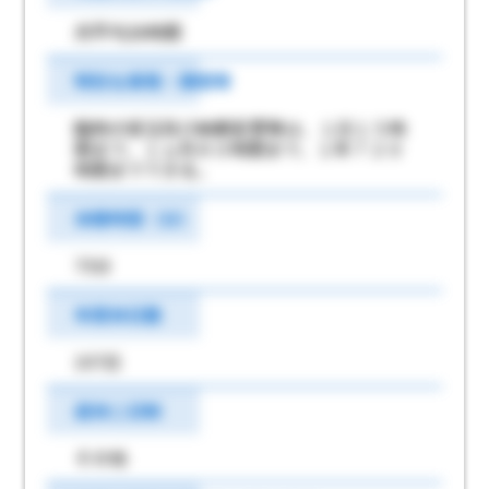
月平均26時間
特別な事情・期間等
臨時の受注及び納期変更等は、１日１５時
間まで、１ヵ月８０時間まで、１年７２０
時間までできる。
休憩時間（分）
75分
年間休日数
107日
週休二日制
その他