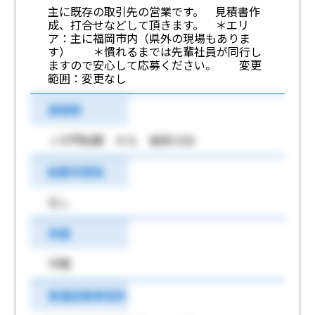
主に既存の取引先の営業です。 見積書作
成、打合せなどして頂きます。 ＊エリ
ア：主に福岡市内（県外の現場もありま
す） ＊慣れるまでは先輩社員が同行し
ますので安心して応募ください。 変更
範囲：変更なし
最寄駅
ＪＲ門松駅 から 徒歩15分
転勤可能性
なし
学歴
不問
普通自動車免許