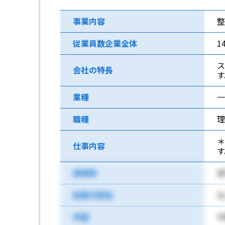
事業内容
従業員数企業全体
1
ス
会社の特長
す
業種
一
職種
理
＊
仕事内容
最寄駅
地
転勤可能性
な
学歴
不