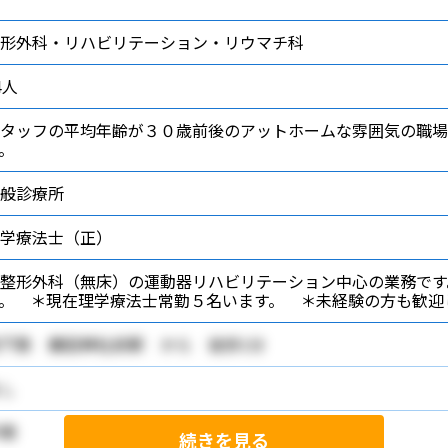
整形外科・リハビリテーション・リウマチ科
4人
タッフの平均年齢が３０歳前後のアットホームな雰囲気の職場
。
般診療所
学療法士（正）
整形外科（無床）の運動器リハビリテーション中心の業務です
す。 ＊現在理学療法士常勤５名います。 ＊未経験の方も歓
下鉄 櫛田神社前駅 から 徒歩1分
し
問
続きを見る