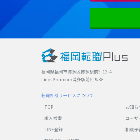
福岡県福岡市博多区博多駅前3-13-4
LiensPremium博多駅前ビル3F
転職相談サービスについて
TOP
お知ら
求人検索
ユーザ
LINE登録
相談予