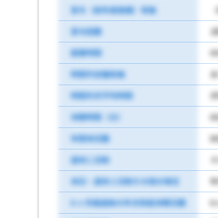
賞与（前年度実績）有無
（
賞与回数
2
就業時間
0
時間外労働有無
あ
時間外月平均時間
月
休憩時間（分）
6
年間休日数
8
週休二日制
そ
休日・週休２日制その他の場合
年
6 ヶ月経過後の年次有給休暇日数
6