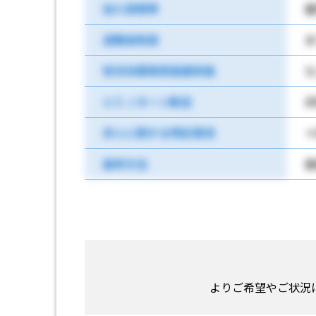
加入保険等
雇
退職金制度
あ
育児休業取得実績有無
な
ＵＩＪターン歓迎
非
求人に関する特記事項
選考方法
面
よりご希望やご状況