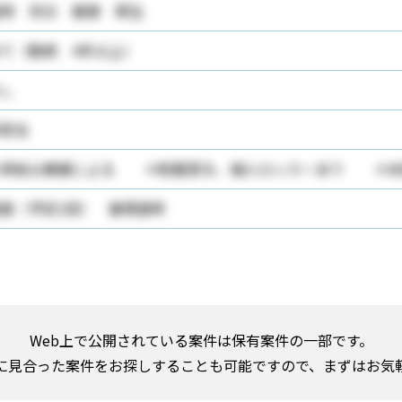
用 労災 健康 厚生
り（勤続 4年以上）
し
該当
＊昇給は業績による ＊制服貸与、個人ロッカーあり ＊
接（予定1回） 書類選考
Web上で公開されている案件は保有案件の一部です。
に見合った案件をお探しすることも可能ですので、まずはお気