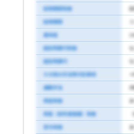
試用期間有無
試
試用期間
３
基本給
1
固定残業代有無
な
固定残業代
な
その他の手当等付記事項
＊
通勤手当
月
昇給有無
あ
昇給（前年度実績）有無
（
賞与有無
あ