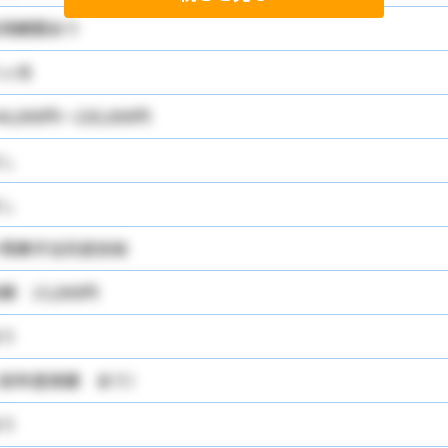
用期間あり
ヶ月
44,000円～220,000円
し
し
残業手当別途支給
額 15,000円
り
前年度実績 あり）
り