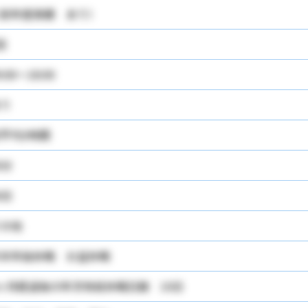
前年度実績 あり）
回
9:00～18:00
り
平均3時間
0分
0日
の他
末年始休暇 お盆休暇
ヶ月経過後の年次有給休暇日数 10日