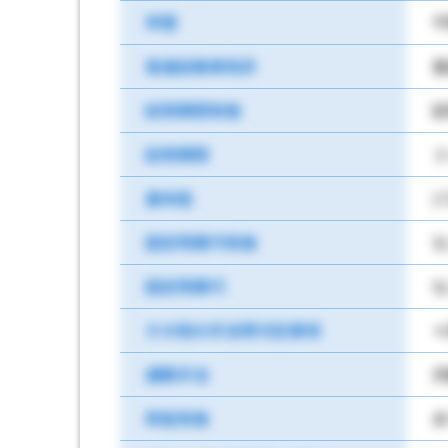
学歴
不
普通自動車免許
試用期間有無
試
試用期間
３
基本給
1
固定残業代有無
な
固定残業代
な
その他の手当等付記事項
＊
通勤手当
月
昇給有無
あ