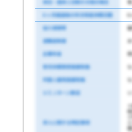
休日・週休２日制その他の場合
第
6 ヶ月経過後の年次有給休暇日数
6
加入保険等
雇
退職金制度
あ
企業年金
厚
育児休業取得実績有無
な
外国人雇用実績有無
な
ＵＩＪターン歓迎
Ｕ
＊
求人に関する特記事項