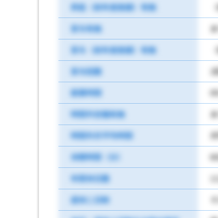
昇給（前年度実績）有無
（
賞与有無
あ
賞与（前年度実績）有無
（
賞与回数
2
就業時間
0
時間外労働有無
あ
時間外月平均時間
月
休憩時間（分）
6
年間休日数
1
週休二日制
そ