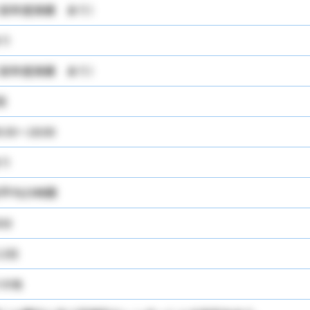
前年度実績 あり）
り
前年度実績 あり）
回
9:30～18:00
り
平均25時間
0分
12日
の他