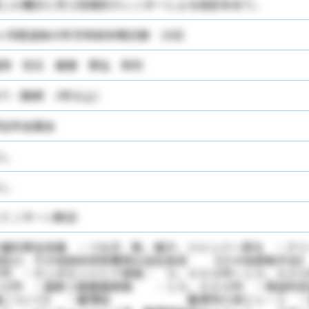
二火曜日と月２回個別カレンダーによる指定休あり。
ヶ月経過後の年次有給休暇日数 10日
用 労災 健康 厚生 財形
り（勤続 3年以上）
生年金基金
し
し
ＩＪターン歓迎
福利厚生完備 ・つなぎ、靴、帽子、ジャンバー貸与 ・クリ
格及び、その他技術研修費用は会社負担 【その他資格手
０円 ・ホンダエンジニア資格： ５，０００円～１０，００
００円 ・国家２級整備資格 ：１０，０００円 ・保証
舗について】 ・飯塚店 飯塚市川津２１－１