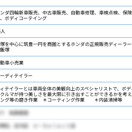
ンダ四輪新車販売、中古車販売、自動車修理、車検点検、保険
、ボディコーテイング
5人
塚を中心に筑豊一円を商圏とするホンダの正規販売ディーラー
飯塚
動車小売業
ーディテイラー
ィテイラーとは車両全体の美観向上のスペシャリストで、ボデ
のクルマが持つ美しさを最大限に引き出すことができるかを考
シング等の磨き作業 ＊コーティング作業 ＊内装清掃等 
り 転勤範囲
塚店、庄内店 Ｕ－Ｓｅｌｅｃｔ店