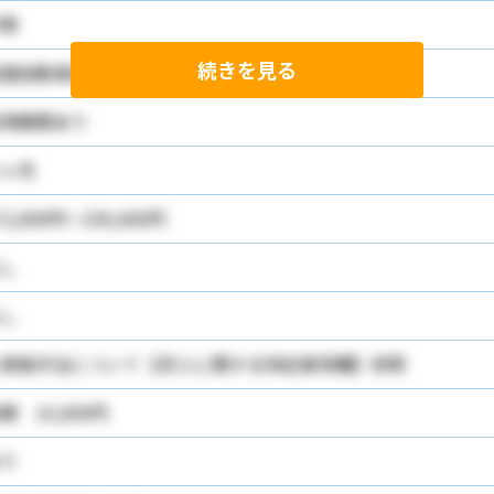
問
続きを見る
普通自動車運転免許 必須
用期間あり
ヶ月
72,000円～250,000円
し
し
資格手当について【求人に関する特記事項欄】参照
額 10,000円
り