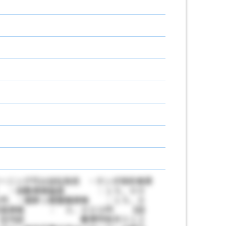
ーニング代は会社負担 ・ホンダ技術者資
当】 ・自動車検査員 ：１５，００
０円 ・国家１級整備資格 ：１５，０
判定員資格 ： ３，０００円 【店
 ・庄内店 飯塚市有井３１２