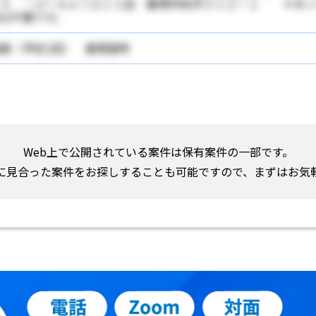
－２ ・ＵーＳｅｌｅｃｔ店 飯塚市有井３１２－１ ＊オン
は不要です。
接（予定1回） 書類選考
Web上で公開されている案件は保有案件の一部です。
に見合った案件をお探しすることも可能ですので、まずはお気