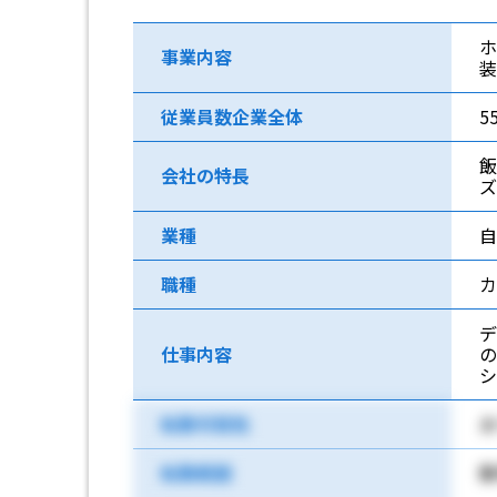
ホ
事業内容
装
従業員数企業全体
5
飯
会社の特長
ズ
業種
自
職種
カ
デ
仕事内容
転勤可能性
あ
転勤範囲
飯