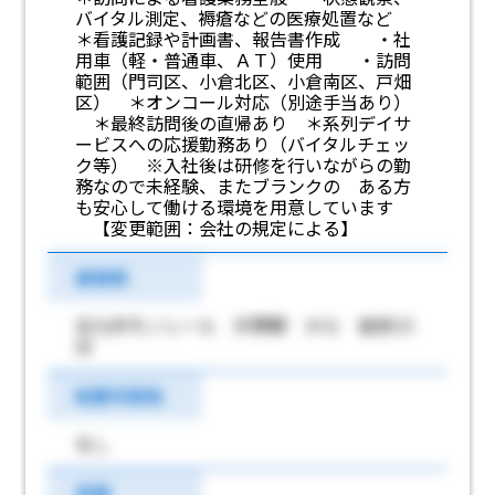
バイタル測定、褥瘡などの医療処置など
＊看護記録や計画書、報告書作成 ・社
用車（軽・普通車、ＡＴ）使用 ・訪問
範囲（門司区、小倉北区、小倉南区、戸畑
区） ＊オンコール対応（別途手当あり）
＊最終訪問後の直帰あり ＊系列デイサ
ービスへの応援勤務あり（バイタルチェッ
ク等） ※入社後は研修を行いながらの勤
務なので未経験、またブランクの ある方
も安心して働ける環境を用意しています
【変更範囲：会社の規定による】
最寄駅
北九州モノレール 片野駅 から 徒歩15
分
転勤可能性
なし
学歴