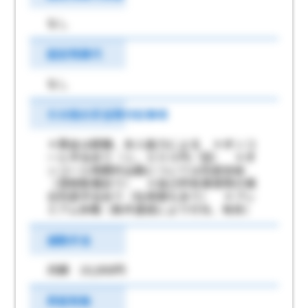
なし
固定残業代
なし
その他の手当等付記事項
＊賃金は経験、本人能力による ＊オンコ
ール手当あり（１，０００円／回） ＊オ
ンコール時間外出勤については別途支給
（深夜割増あり） ＊自己所有車使用の場
合別途手当あり（社用車もあり） ＊プレ
ミアム休暇（条件達成により付与、有休）
通勤手当
月額 10,000円
昇給有無