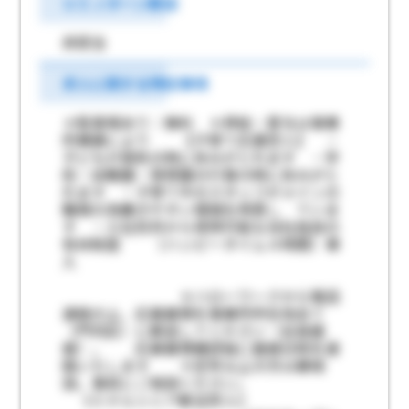
ＵＩＪターン歓迎
非該当
求人に関する特記事項
＊駐車場あり：無料 ＊昇給・賞与は事業
所業績により 【子育て応援求人】 ・
子どもが病気の時に休みがとれます ・学
校・幼稚園・保育園の行事の時に休みがと
れます ・子育て中のスタッフがメインの
職場の為働きやすい環境を用意し ていま
す ・入社初月から使用可能な当社独自の
有休制度 （ハッピータイム４時間）導
入
＊ハローワークから電話
連絡の上、応募書類を事業所所在地あて
（門司区）に郵送してください（全員面
接）。 応募書類確認後に面接日時を連
絡いたします ＊定年以上の方は要相
談。事前にご相談ください。
《ミドルシニア歓迎求人》