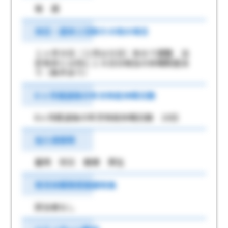
毎 週
休日・週休２日制その他の場合
１ヶ月９日（２月は８日）休みで調整 法
定有休とは別に１８日分相当の休暇制度あ
り（条件あり）
6 ヶ月経過後の年次有給休暇日数
6ヶ月経過後の年次有給休暇日数 10日
加入保険等
雇用 労災 健康 厚生
育児休業取得実績有無
該当者なし