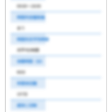
09:00～18:00
時間外労働有無
あり
時間外月平均時間
月平均5時間
休憩時間（分）
60分
年間休日数
107日
週休二日制