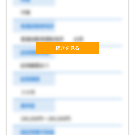
不問
普通自動車免許
普通自動車運転免許 必須
続きを見る
試用期間有無
試用期間あり
試用期間
３か月
基本給
240,000円～260,000円
固定残業代有無