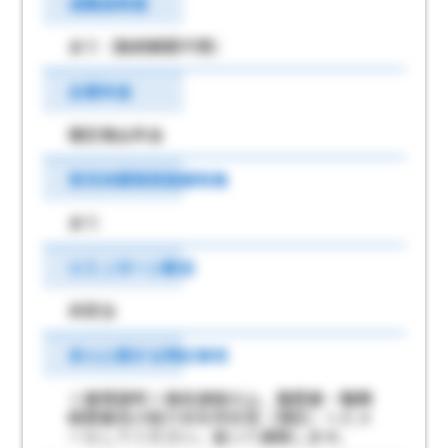
退職金制度
あり（勤続期間不問）
企業年金
確定拠出年金
育児休業取得実績有無
あり
ＵＩＪターン歓迎
非該当
求人に関する特記事項
＜書類選考＞事前連絡の上、履歴書・職務
経歴書及び紹介状を所在地（港区）へＥメ
ールしてください。追って連絡します。