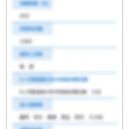
休憩時間（分）
45分
年間休日数
126日
週休二日制
毎 週
6 ヶ月経過後の年次有給休暇日数
6ヶ月経過後の年次有給休暇日数 13日
加入保険等
雇用 労災 健康 厚生 財形 その他