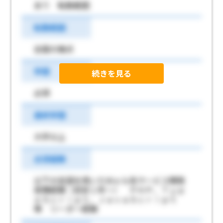
あり 転勤範囲
転勤範囲
全国の拠点
学歴
続きを見る
必須
最終学歴
大学以上
必須経験
以下の言語を用いたＷｅｂ系サービス開発
実務経験（目安１年～） ＰＨＰ、Ｔｙｐ
ｅＳｃｒｉｐｔ、ＪａｖａＳｃｒｉｐｔ
等 リーダー経験