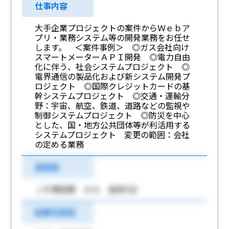
仕事内容
大手企業プロジェクトの案件からＷｅｂア
プリ・業務システム等の開発業務をお任せ
します。 ＜案件事例＞ ◎ガス会社向け
スマートメーターＡＰＩ開発 ◎電力自由
化に伴う、社会システムプロジェクト ◎
電界通信の製品化および新システム開発プ
ロジェクト ◎国際クレジットカードの基
幹システムプロジェクト ◎交通・運輸分
野：宇宙、航空、鉄道、道路などの監視や
制御システムプロジェクト ◎防災を中心
とした、国・地方公共団体等が利活用する
システムプロジェクト 変更の範囲：会社
の定める業務
最寄駅
ＪＲ博多駅 から 徒歩3分
転勤可能性