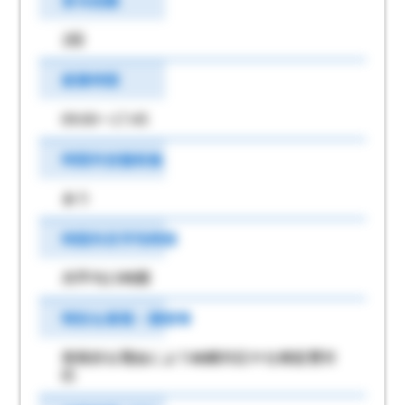
賞与回数
2回
就業時間
09:00～17:45
時間外労働有無
あり
時間外月平均時間
月平均15時間
特別な事情・期間等
突発的な理由により納期対応や仕様変更対
応