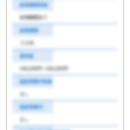
試用期間有無
試用期間あり
試用期間
３カ月
基本給
340,000円～456,000円
固定残業代有無
なし
固定残業代
なし