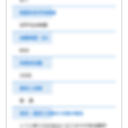
時間外月平均時間
月平均20時間
休憩時間（分）
60分
年間休日数
105日
週休二日制
毎 週
休日・週休２日制その他の場合
シフト制でのお休みになりますが担当箇所