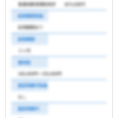
普通自動車運転免許 あれば尚可
試用期間有無
試用期間あり
試用期間
２ヶ月
基本給
180,000円～250,000円
固定残業代有無
なし
固定残業代