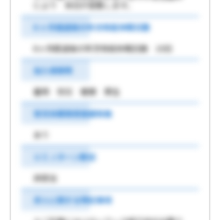
により 休日が変動します。
6 ヶ月経過後の年次有給休暇日数
6ヶ月経過後の年次有給休暇日数 10日
加入保険等
雇用 労災 健康 厚生
育児休業取得実績有無
あり
ＵＩＪターン歓迎
非該当
求人に関する特記事項