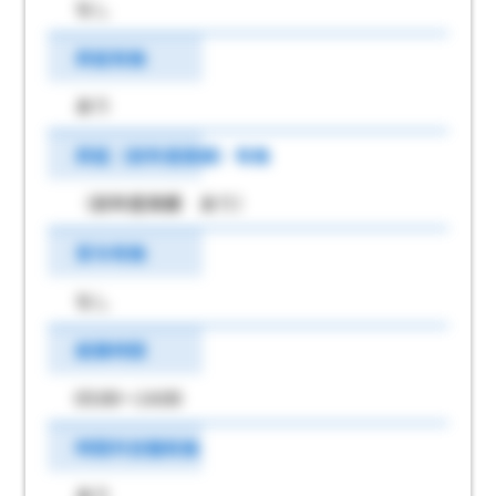
なし
昇給有無
あり
昇給（前年度実績）有無
（前年度実績 あり）
賞与有無
なし
就業時間
05:00～14:00
時間外労働有無
あり