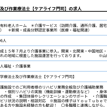
及び作業療法士【ケアライフ門司】の求人
有料老人ホーム ＊介護サービス（訪問介護、通所介護、居宅
） ＊新規・成長分野認定事業所（医療・福祉関連）
96人
成１５年７月より介護事業に参入。関東・北関東・中国地区・
ぞれの地域に根差した施設運営を行っております。 ※山口
人福祉・介護事業
学療法士及び作業療法士【ケアライフ門司】
護施設でのご利用者様のリハビリ業務全般及び介護補助業務 
 ・個別リハビリの実施（機能訓練・運動療法など） ・身体
の作成 ・集団体操やレクリエーションのサポート ・介護職
ビリ状況の説明・相談対応 ※施設の様子はＹｏｕＴｕｂｅで
ある方や施設未経験の方も歓迎！ 〇多職種と連携しながら、