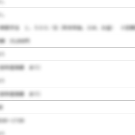
し
し
季節手当 １，５００／日（年末年始、ＧＷ、お盆） ※定期
額 35,000円
り
前年度実績 あり）
り
前年度実績 あり）
回
8:00～17:00
り