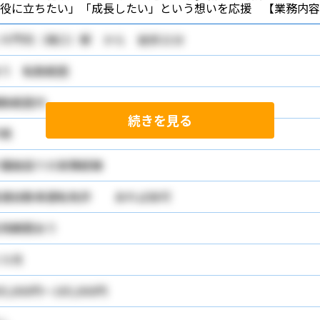
役に立ちたい」「成長したい」という想いを応援 【業務内容
Ｒ門司（南口）駅 から 徒歩21分
り 転勤範囲
勤範囲内
続きを見る
問
護施設での実務経験
普通自動車運転免許 あれば尚可
用期間あり
カ月
85,000円～185,000円