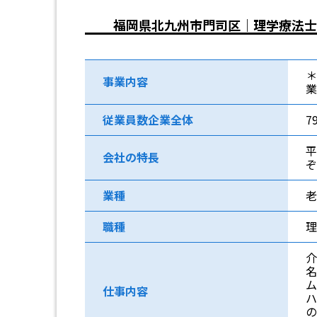
福岡県北九州市門司区｜理学療法士
＊
事業内容
業
従業員数企業全体
7
平
会社の特長
業種
老
職種
理
介
名
ム
仕事内容
ハ
の