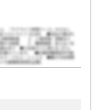
ａ 「ケアライフ採用ページ」からもＬ
社ベストライフ【公式】 ◆当社が選ばれ
える教育制度 ２．人事評価：頑張る人
る制度 ３．職場環境：言えないを
り ◆入社後すぐに使える【ウェ
を整えています。 ◆応募前職場見学可能
９３－３８２－１１２０ ◆働き方改革関
ぐち健康経営認定企業】