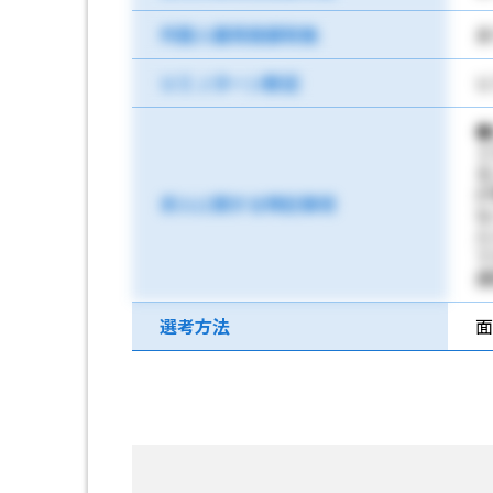
外国人雇用実績有無
あ
ＵＩＪターン歓迎
Ｕ
◆
Ｉ
求人に関する特記事項
連
選考方法
面