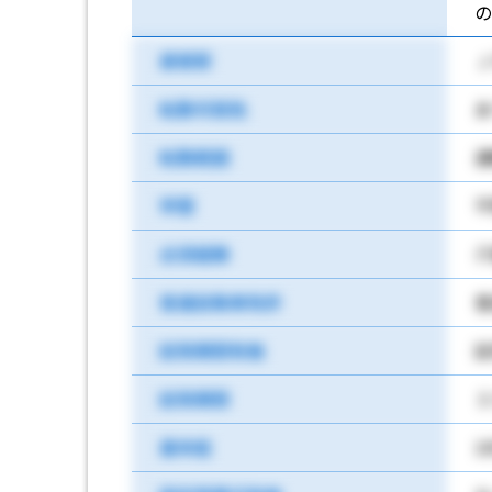
の
最寄駅
Ｊ
転勤可能性
あ
転勤範囲
通
学歴
不
必須経験
介
普通自動車免許
試用期間有無
試
試用期間
３
基本給
1