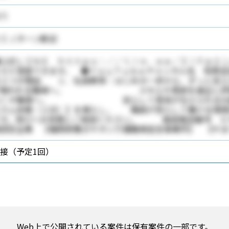
り
ＩＪターン歓迎
公式ＬＩＮＥ ｈｔｔｐｓ：／／ｌｉｎ．ｅｅ／ＩｉＦｐ２ｊ
ＮＥ登録できます。 ◆ＹｏｕＴｕｂｅチャンネル名 有限会
る３つの理由 １．社員教育：はじめの一歩から、ずっと支
が報われる職場へ。 スキルや意欲を適正に評価す
なくす職場へ。 安心して意見が伝えられる仕組みあ
ルカム休暇（２日）】を導入し、 職員が安心して働ける環境
です。窓口へお気軽にご相談ください。 施設電話番号 ０
認定企業 【福岡県働きやすい介護職場宣言事業所】 【やま
接（予定1回）
Web上で公開されている案件は保有案件の一部です。