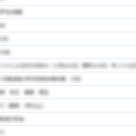
平均1時間
0分
07日
の他
フトによる月９日休み（２月は８日／閏年は９日：年１０８日
ヶ月経過後の年次有給休暇日数 10日
用 労災 健康 厚生
り（勤続 3年以上）
定給付年金
り