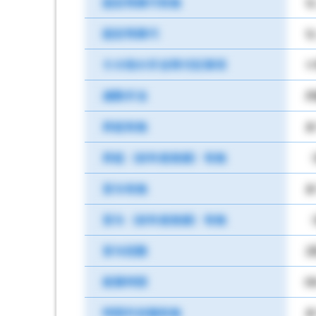
固定残業代有無
な
固定残業代
な
その他の手当等付記事項
※
通勤手当
月
昇給有無
あ
昇給（前年度実績）有無
（
賞与有無
あ
賞与（前年度実績）有無
（
賞与回数
2
就業時間
0
時間外労働有無
あ