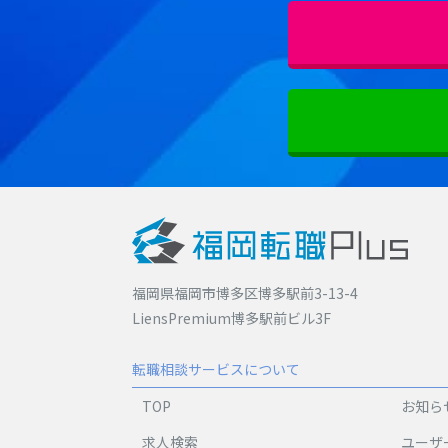
福岡県福岡市博多区博多駅前3-13-4
LiensPremium博多駅前ビル3F
転職相談サービスについて
TOP
お知ら
求人検索
ユーザ