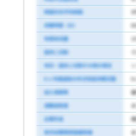
時間外月平均時間
月
休憩時間（分）
6
年間休日数
1
週休二日制
そ
休日・週休２日制その他の場合
シ
6 ヶ月経過後の年次有給休暇日数
6
加入保険等
雇
退職金制度
あ
企業年金
確
育児休業取得実績有無
あ