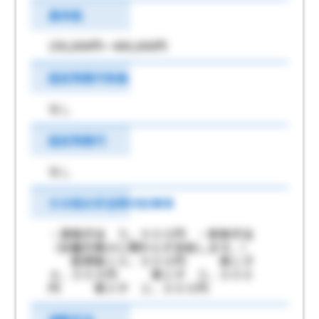
基本給
250,000円～400,000円
固定残業代有無
なし
固定残業代
なし
その他の手当等付記事項
・資格手当 ５，０００円 ・家族手当
（扶養対象かに関わらず支給します。）
配偶者１０，０００円 第１子
４，０００円 第２子 ３，０００
円 第３子 ２，０００円