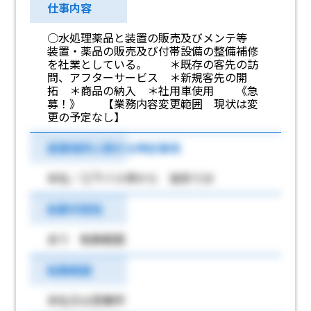
仕事内容
○水処理薬品と装置の販売及びメンテ等
装置・薬品の販売及び付帯設備の整備補修
を社業としている。 ＊既存の客先の訪
問、アフターサービス ＊新規客先の開
拓 ＊商品の納入 ＊社用車使用 《急
募！》 【業務内容変更範囲 現状は変
更の予定なし】
就業場所に関する特記事項
本社／江下バス停から 徒歩５分
転勤可能性
あり 転勤範囲
転勤範囲
本社又は営業所