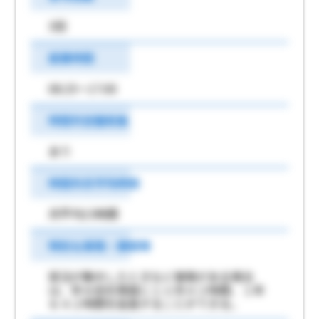
3回
就業時間
08:25～17:00
時間外労働有無
あり
時間外月平均時間
月平均15時間
特別な事情・期間等
受注が集中したときなど事情がある場合
は、年６回を限度に１ヶ月４２時間、１年
６４２時間を延長することができる。