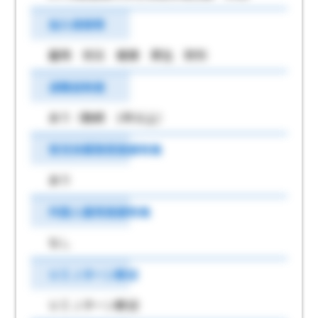
加入保険等
雇用 労災 健康 厚生 財形
退職金制度
あり（勤続 1年以上）
育児休業取得実績有無
あり
外国人雇用実績有無
なし
ＵＩＪターン歓迎
ＵＩＪターン歓迎