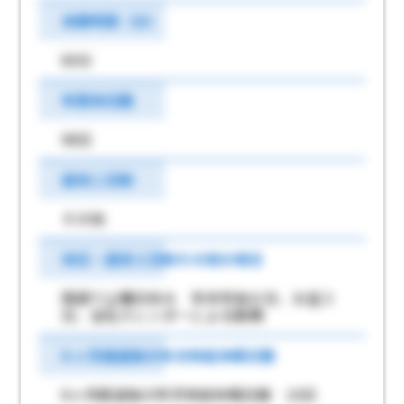
休憩時間（分）
60分
年間休日数
98日
週休二日制
その他
休日・週休２日制その他の場合
隔週で土曜日休み 年末年始６日、お盆３
日、会社カレンダーによる勤務
6 ヶ月経過後の年次有給休暇日数
6ヶ月経過後の年次有給休暇日数 10日