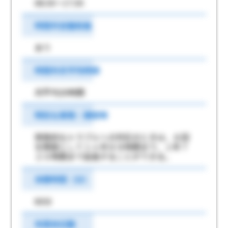
08:30～17:30
時間外労働有無
あり
時間外月平均時間
月平均20時間
特別な事情・期間等
突発的なトラブルへの対応のときは、６回
を限度として１ヶ月９９時間まで、１年７
２０時間まで延長することができる。
休憩時間（分）
60分
年間休日数