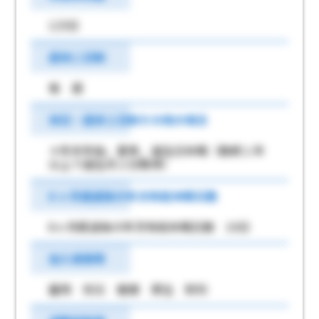
125日
週休二日制
毎 週
休日・週休２日制その他の場合
＊年末年始、夏季、誕生日休暇（勤続１年
以上で誕生月２日取得）
6 ヶ月経過後の年次有給休暇日数
6ヶ月経過後の年次有給休暇日数 10日
加入保険等
雇用 労災 健康 厚生 財形