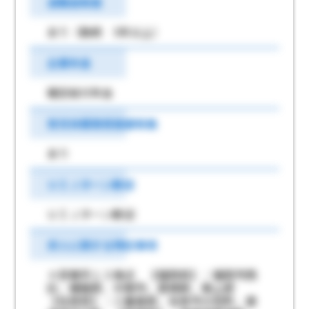
退職金制度
あり（勤続 5年以上）
企業年金
確定給付年金
育児休業取得実績有無
あり
ＵＩＪターン歓迎
ＵＩＪターン歓迎
求人に関する特記事項
＊営業所１３拠点 【福岡県】：福岡市西
区、糟屋郡、中間市、嘉穂郡、築上郡
【佐賀県】：三養基郡、佐賀市大和町、唐