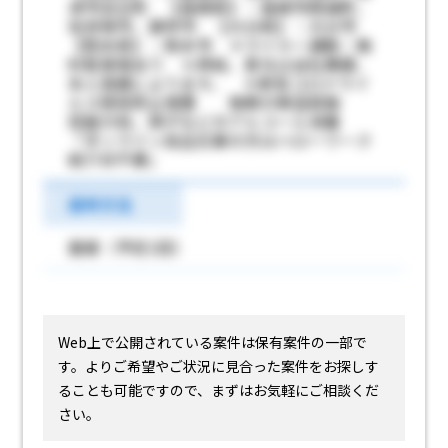
津市浜玉町 【長崎県】：長崎市西海町、
佐世保市、諫早市 【大分県】：大分市
【熊本県】：熊本市 ＊マイカー通勤：無
料駐車場あり ＊昇給、賞与は会社業績、
本人実績によります。 ＊新型コロナウイ
ルス感染防止措置 毎朝の検温実施
控室の机、椅子などのアルコール消毒
「オンライン自主応募の方はハローワーク
紹介状不要」
選考方法
面接（予定1回）
Web上で公開されている案件は保有案件の一部で
す。
よりご希望やご状況に見合った案件をお探しす
ることも可能ですので、まずはお気軽にご相談くだ
さい。