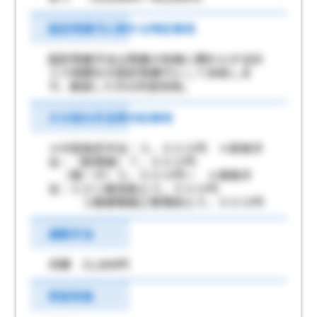
固定残業代に関する特記事項
固定残業手当は残業の有無に関わらず合計
２０時間分の固定残業代として支給しま
す。超過した分は別途支給。
その他の手当等付記事項
＊中型免許手当：３，０００円 ＊家族手
当：（配偶者）７，０００円
（第一子）５，０００円～ ＊資格手
当：とび１級技能士５，０００円
２級建築施工管理技士５，０００円
通勤手当
月額 31,600円
昇給有無