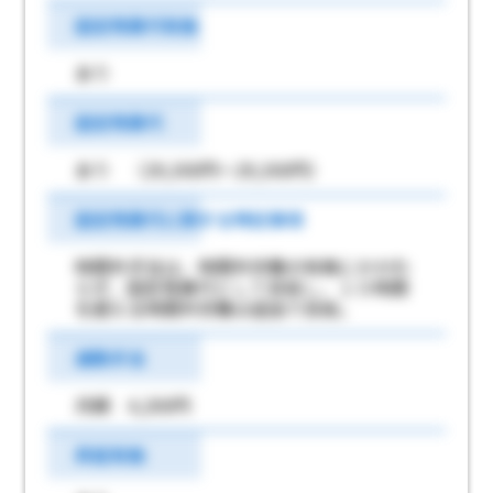
固定残業代有無
あり
固定残業代
あり （29,300円～29,300円）
固定残業代に関する特記事項
時間外手当は、時間外労働の有無にかかわ
らず、固定残業代として支給し、１０時間
を超える時間外労働は追加で支給。
通勤手当
月額 4,200円
昇給有無