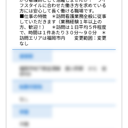
フスタイルに合わせた働き方を求めている
方には安心して長く働ける職場です。
■仕事の特徴 ＊訪問看護業務全般に従事
していただきます（業務経験１年以上の
方、歓迎！） ＊訪問は１日平均５件程度
で、時間は１件あたり３０分～９０分 ＊
訪問エリアは福岡市内 変更範囲：変更
なし
最寄駅
福岡市地下鉄空港線 唐人町駅 から 徒
歩9分
転勤可能性
なし
学歴
不問