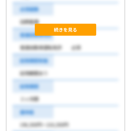
必須経験
訪問看護
続きを見る
普通自動車免許
普通自動車運転免許 必須
試用期間有無
試用期間あり
試用期間
３ヶ月間
基本給
196,500円～216,500円