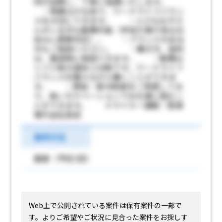
同行訪問し、丁寧に指導いたします。
・残業は少な目で、ワークライフバラン
スを大切にできます。 ・小さなお子さ
んがいる方も勤務可能（学校行事や急なお
休みに柔軟対応）。 ・ブランクのある
方もご相談ください。 ・働き方、給料
は、面談時に相談できます。 ・勤務は
シフト制の週休２日制です。ワークライフ
バランスを整えながら働くことができま
す。 ・昇給・賞与制度をご用意してお
り、高いモチベーションでお仕事に励むこ
とができます。 ＊マイカー通勤：駐車
場代会社負担
選考方法
面接（予定1回）
Web上で公開されている案件は保有案件の一部で
す。
よりご希望やご状況に見合った案件をお探しす