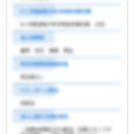
6 ヶ月経過後の年次有給休暇日数
6ヶ月経過後の年次有給休暇日数 10日
加入保険等
雇用 労災 健康 厚生
育児休業取得実績有無
該当者なし
ＵＩＪターン歓迎
非該当
求人に関する特記事項
・訪問未経験の方も歓迎。先輩スタッフが