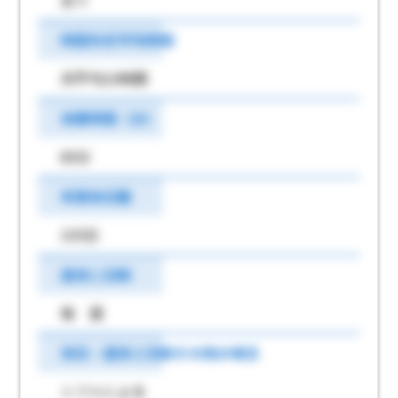
あり
時間外月平均時間
月平均10時間
休憩時間（分）
60分
年間休日数
105日
週休二日制
毎 週
休日・週休２日制その他の場合
シフトによる