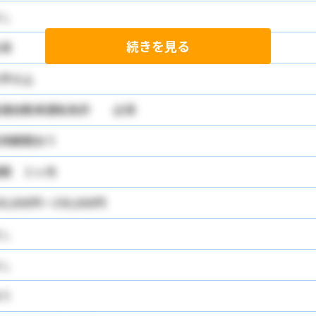
し
続きを見る
須
学以上
普通自動車運転免許 必須
用期間あり
間 ３ヶ月
20,000円～350,000円
し
し
り