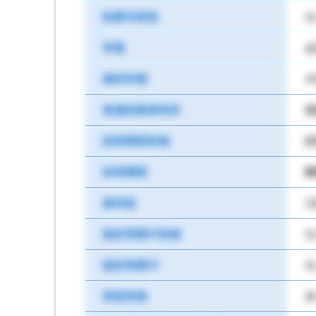
転勤可能性
な
学歴
必
最終学歴
大
普通自動車免許
試用期間有無
試
試用期間
期
基本給
2
固定残業代有無
な
固定残業代
な
昇給有無
あ