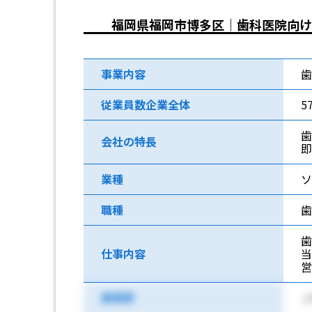
福岡県福岡市博多区｜歯科医院向け
事業内容
歯
従業員数企業全体
5
歯
会社の特長
即
業種
ソ
職種
歯
歯
仕事内容
最寄駅
Ｊ