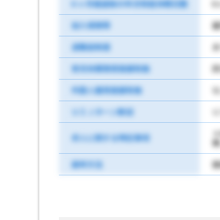
6 ヶ月経過後の年次有給休暇日数
6
加入保険等
雇
退職金制度
あ
育児休業取得実績有無
該
外国人雇用実績有無
な
ＵＩＪターン歓迎
Ｕ
求人に関する特記事項
要
選考方法
面