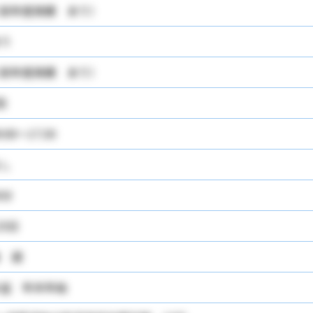
前年度実績 あり）
り
前年度実績 あり）
回
9:00～17:30
し
0分
25日
 週
盆 年末年始