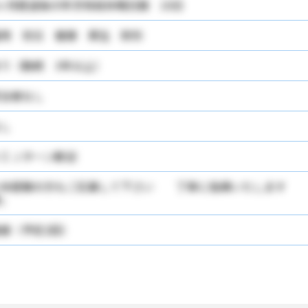
ヶ月経過後の年次有給休暇日数 10日
用 労災 健康 厚生 財形
り（勤続 3年以上）
当者なし
し
ＩＪターン歓迎
＊未経験の方もご応募して下さい 丁寧に指導いたします 
」
接（予定2回）