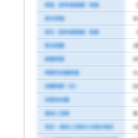
昇給（前年度実績）有無
（
賞与有無
あ
賞与（前年度実績）有無
（
賞与回数
2
就業時間
0
時間外労働有無
な
休憩時間（分）
6
年間休日数
1
週休二日制
毎
休日・週休２日制その他の場合
お