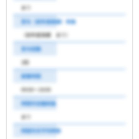
あり
賞与（前年度実績）有無
（前年度実績 あり）
賞与回数
2回
就業時間
09:00～18:00
時間外労働有無
あり
時間外月平均時間