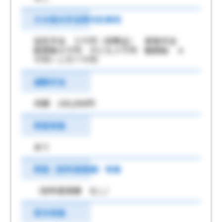
その他の手当等付記事項
住宅手当 ５千円（世帯主） 家族手当
配偶者８千円 子ども３千円 勤続給 ４
千円～１万７千円
通勤手当
月額 100,000円
昇給有無
あり
昇給（前年度実績）有無
（前年度実績 なし）
賞与有無