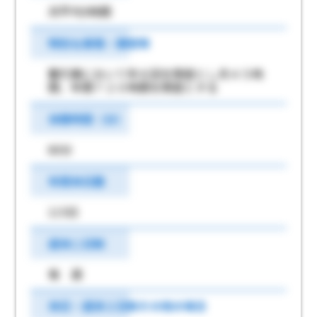
月平均5時間
特別な事情・期間等
繁忙期において年６回を限度とし月４５時
間、年間７２０時間を限度とする
休憩時間（分）
60分
年間休日数
115日
週休二日制
毎 週
休日・週休２日制その他の場合