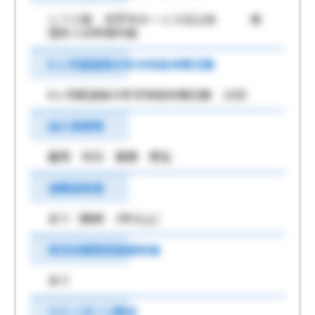
シフト制 月平均９～１０日公休 希
望休３日申請可能
6 ヶ月経過後の年次有給休暇日数
6ヶ月経過後の年次有給休暇日数 10日
加入保険等
雇用 労災 健康 厚生
退職金制度
あり（勤続 3年以上）
育児休業取得実績有無
あり
ＵＩＪターン歓迎