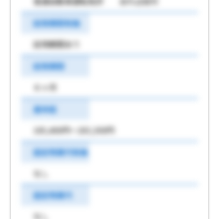
普通自動車運転免許 あれば尚可
試用期間有無
試用期間あり
試用期間
６ヶ月
基本給
185,400円～203,300円
固定残業代有無
なし
固定残業代
なし