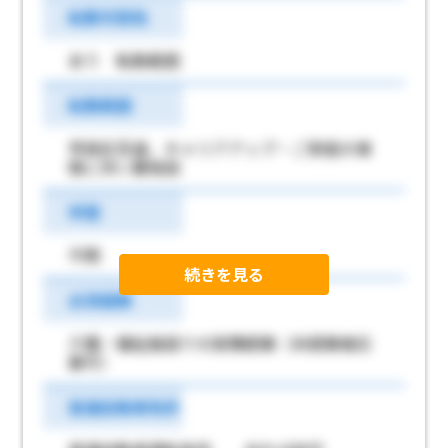
転勤可能性
あり 転勤範囲
転勤範囲
早良区百道、キャリアアップ・ご家庭の事
情に伴い要相談
学歴
不問
続きを見る
必須経験
介護・福祉施設での実務経験（未経験者応
募可）
普通自動車免許