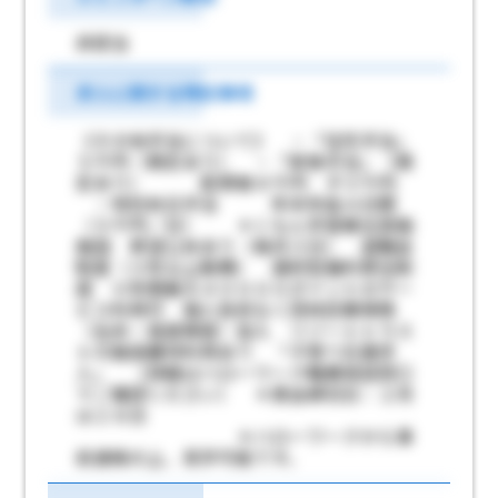
非該当
求人に関する特記事項
《その他手当について》 ・「住宅手当」
５千円（規定あり） ・「家族手当」（規
定あり） 配偶者８千円 子３千円
・特別休日手当 年末年始４日間
（５千円／日） ＊くもん学習療法実施
施設 希望公休あり（毎月３日） 退職金
制度（３年以上勤務） 選択型福利厚生制
度 ※年間最大４００００ポイントのサー
ビス利用可 個人負担なく団体定期保険
（生命・高度障害）加入 リゾートトラス
トの施設優待利用あり 「子育て応援求
人」 （詳細はハローワーク職業相談窓口
でご確認ください） ＊賃金締切日：２月
は２８日
＊ハローワークから事
前連絡の上、見学可能です。