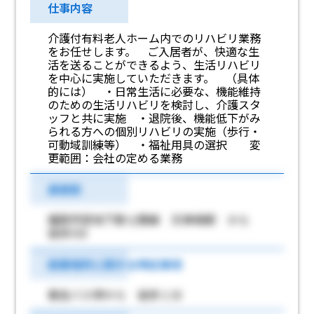
仕事内容
介護付有料老人ホーム内でのリハビリ業務
をお任せします。 ご入居者が、快適な生
活を送ることができるよう、生活リハビリ
を中心に実施していただきます。 （具体
的には） ・日常生活に必要な、機能維持
のための生活リハビリを検討し、介護スタ
ッフと共に実施 ・退院後、機能低下がみ
られる方への個別リハビリの実施（歩行・
可動域訓練等） ・福祉用具の選択 変
更範囲：会社の定める業務
最寄駅
福岡市営地下鉄七隈線 天神南駅 から
徒歩3分
就業場所に関する特記事項
春吉バス停から 徒歩１分