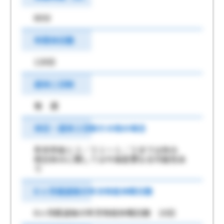
60分
年間休日数
120日
週休二日制
毎 週
休日・週休２日制その他の場合
年末年始１２／３１～１／３までは休み
祝日休みに関しては今後変更なる可能性あ
り
6 ヶ月経過後の年次有給休暇日数
6ヶ月経過後の年次有給休暇日数 10日