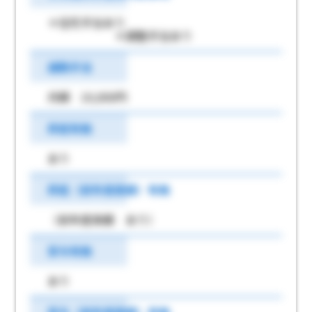
＊住宅手当あり
＊調整手当あり
通勤手当
月額 10,000円
昇給有無
あり
昇給（前年度実績）有無
（前年度実績 あり）
賞与有無
あり