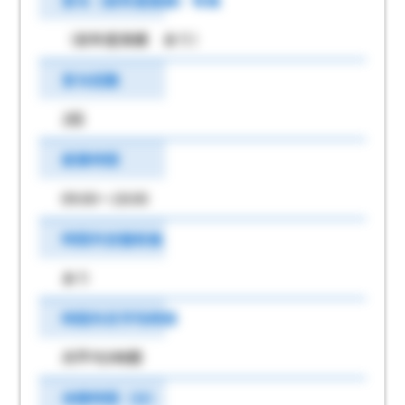
賞与（前年度実績）有無
（前年度実績 あり）
賞与回数
2回
就業時間
09:00～18:00
時間外労働有無
あり
時間外月平均時間
月平均5時間
休憩時間（分）