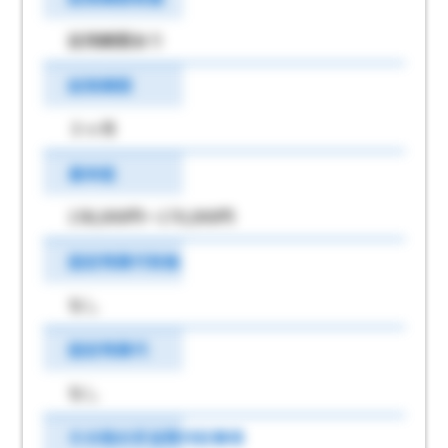
試用期間あり
試用期間
３ヶ月
基本給
158,000円～170,000円
固定残業代有無
なし
固定残業代
なし
その他の手当等付記事項