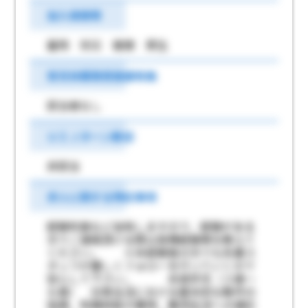
加入保険等
雇用 労災 健康 厚生
育児休業取得実績有無
該当者なし
ＵＩＪターン歓迎
非該当
求人に関する特記事項
経験年数など加味しますので、経験がある
方でご連絡頂ける際は実務経験等を教えて
ください。 ※未経験者の方でも先輩ス
タッフが優しくフォローを行っていくので
安心して下さい。 未就学児（３歳～
６歳） 日常生活における基本的な動作の
指導、知識技能の獲得、集団生活への適応