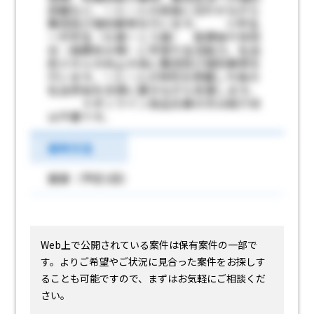
訓練など、一人一人の成長に合わせながら
集団及び個別療育を行います。 小学生
～中学生（６歳～１５歳） 放課後や休校
日（長期休み等）に学習や生活能力、社会
的スキルの向上の為に集団及び個別療育を
行います。一人一人の特性を把握し今後の
社会参加を念頭に置きながら支援します。
＊オンライン自主応募の方は紹介状
は不要です。
選考方法
面接（予定1回）
Web上で公開されている案件は保有案件の一部で
す。
よりご希望やご状況に見合った案件をお探しす
ることも可能ですので、まずはお気軽にご相談くだ
さい。