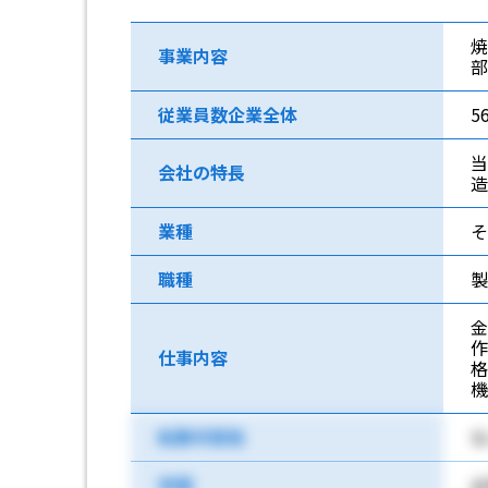
焼
事業内容
部
従業員数企業全体
5
当
会社の特長
造
業種
そ
職種
製
仕事内容
転勤可能性
な
学歴
必