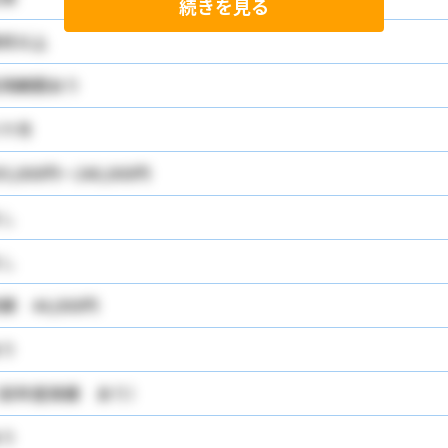
続きを見る
校以上
用期間あり
ケ月
05,000円～240,000円
し
し
額 44,000円
り
前年度実績 あり）
り