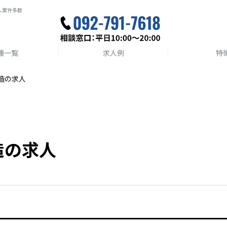
人案件多数
種一覧
求人例
特
造の求人
造の求人