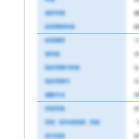
最終学歴
高
試用期間有無
試
試用期間
３
基本給
2
固定残業代有無
な
固定残業代
な
通勤手当
月
昇給有無
あ
昇給（前年度実績）有無
（
賞与有無
あ