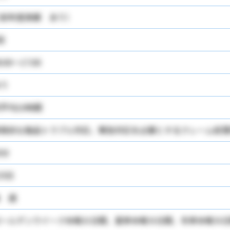
前年度実績 あり）
回
8:00～17:00
り
平均10時間
発的な製品トラブル対応、緊急対応を必要とするクレーム処理
0分
25日
 週
ールデンウイーク休暇８日間、夏季休暇９日間、冬季休暇９日