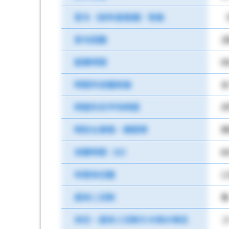
賞与（前年度実績）有無
（
賞与回数
2
就業時間
0
時間外労働有無
あ
時間外月平均時間
月
特別な事情・期間等
突
休憩時間（分）
6
年間休日数
1
週休二日制
毎
休日・週休２日制その他の場合
ゴ