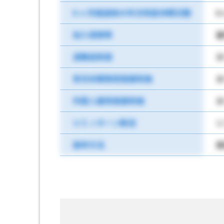
6 ヶ月経過後の年次有給休暇日数
6
加入保険等
雇
退職金制度
あ
育児休業取得実績有無
あ
外国人雇用実績有無
あ
ＵＩＪターン歓迎
Ｕ
選考方法
面