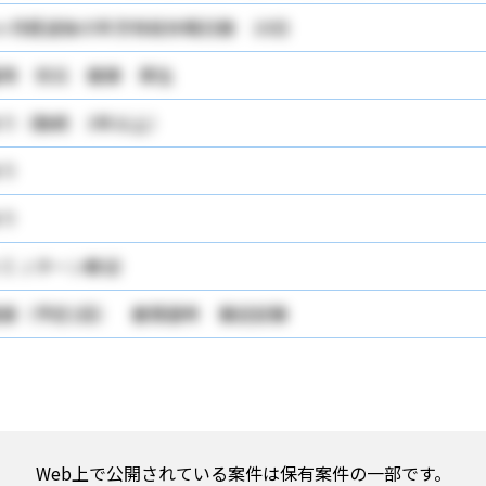
ヶ月経過後の年次有給休暇日数 10日
用 労災 健康 厚生
り（勤続 3年以上）
り
り
ＩＪターン歓迎
接（予定1回） 書類選考 筆記試験
Web上で公開されている案件は保有案件の一部です。