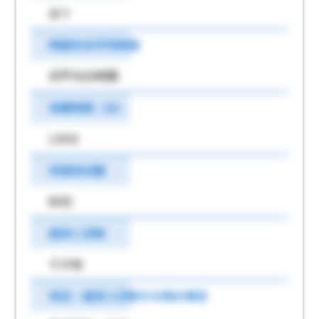
あり
時間外月平均時間
月平均20時間
休憩時間（分）
120分
年間休日数
80日
週休二日制
その他
休日・週休２日制その他の場合