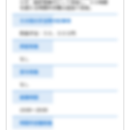
らず、固定残業代として支給し、３０時間
を超える時間外労働は追加で支給。
その他の手当等付記事項
院長手当：５０，０００円
昇給有無
なし
賞与有無
なし
就業時間
10:00～20:00
時間外労働有無