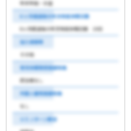
年末年始・お盆
6 ヶ月経過後の年次有給休暇日数
6ヶ月経過後の年次有給休暇日数 10日
加入保険等
その他
育児休業取得実績有無
該当者なし
外国人雇用実績有無
なし
ＵＩＪターン歓迎