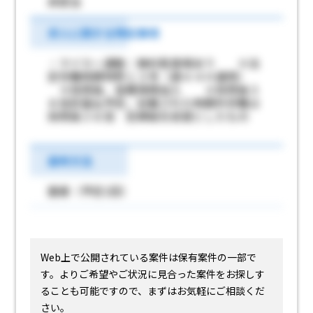
非該当
求人に関する特記事項
・マイカー通勤：無料駐車場あり ※法
定労働時間特例１３号（週４４Ｈ適用）
＊採用後、各種保険加入 ＊採用後３
６協定届出予定。記載された時間外労働は
採用後３６協 定締結を前提としたもの
選考方法
面接（予定1回）
Web上で公開されている案件は保有案件の一部で
す。
よりご希望やご状況に見合った案件をお探しす
ることも可能ですので、まずはお気軽にご相談くだ
さい。