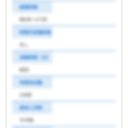
就業時間
08:30～17:30
時間外労働有無
なし
休憩時間（分）
60分
年間休日数
110日
週休二日制
その他