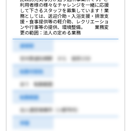
利用者様の様々なチャレンジを一緒に応援
して下さるスタッフを募集しています！業
務としては、送迎介助・入浴支援・排泄支
援・食事提供等の軽介助、レクリエーショ
ンや行事等の提供、環境整備。 業務変
更の範囲：法人の定める業務
最寄駅
甘木鉄道松崎駅 から 徒歩13分
転勤可能性
あり 転勤範囲
転勤範囲
法人運営事業所（小郡市内）
学歴