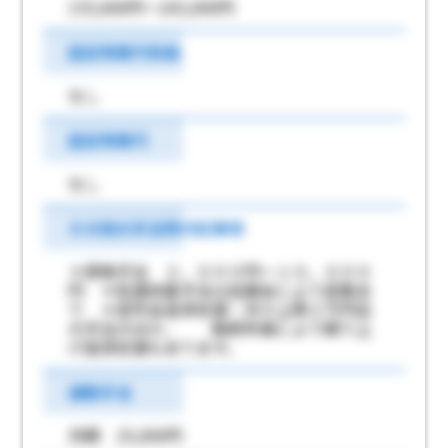
155,000円～165,000円
固定残業代有無
なし
固定残業代
なし
その他の手当等付記事項
＊資格手当 ２，０００円～１０，０００
円 ＊処遇改善手当は加算金により変動あ
り ＊奨学金返済支援：月々上限２万円迄
の手当のほか、 勤続年数により繰り上
げ返済支援もあります。
通勤手当
月額 25,000円