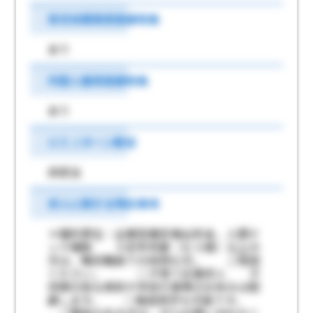
育児休業取得実績有無
あり
外国人雇用実績有無
あり
ＵＩＪターン歓迎
非該当
求人に関する特記事項
＊福利厚生：企業型確定拠出年金、人間ド
ック補助 ＊定年年齢（６５歳）以上の
方は、嘱託職員での採用も可。 ご相談
ください。 ◇子育て応援求人 子
供様の急な病気や学校行事等のお休みは配
慮します。 ◇施設見学も可能です。