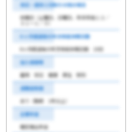
休日・週休２日制その他の場合
休館日（土曜日、日曜日、年末年始１２／
３１～１／３）
6 ヶ月経過後の年次有給休暇日数
6ヶ月経過後の年次有給休暇日数 10日
加入保険等
雇用 労災 健康 厚生 財形
退職金制度
あり（勤続 1年以上）
企業年金
確定拠出年金