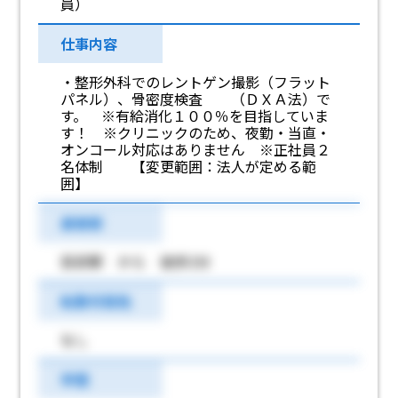
員）
仕事内容
・整形外科でのレントゲン撮影（フラット
パネル）、骨密度検査 （ＤＸＡ法）で
す。 ※有給消化１００％を目指していま
す！ ※クリニックのため、夜勤・当直・
オンコール対応はありません ※正社員２
名体制 【変更範囲：法人が定める範
囲】
最寄駅
安武駅 から 徒歩2分
転勤可能性
なし
学歴