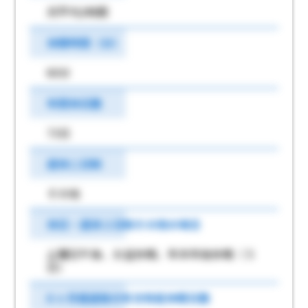
月平均2時間
休憩時間（分）
60分
年間休日数
73日
週休二日制
その他
休日・週休２日制その他の場合
土曜日午後、お盆休暇、年末年始休暇（５
日）
6 ヶ月経過後の年次有給休暇日数