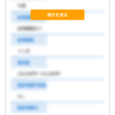
不問
続きを見る
試用期間有無
試用期間あり
試用期間
３ヶ月
基本給
220,000円～310,000円
固定残業代有無
なし
固定残業代