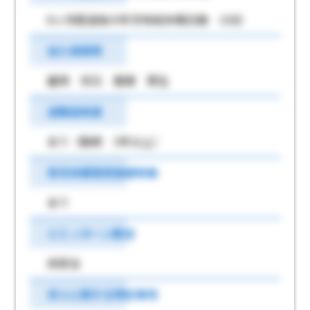
6ヶ月経過後の年次有給休暇日数 10日
加入保険等
雇用 労災 健康 厚生
退職金制度
あり（勤続 3年以上）
育児休業取得実績有無
あり
ＵＩＪターン歓迎
非該当
求人に関する特記事項