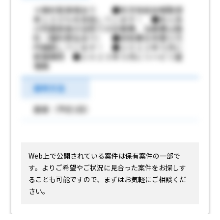
＊無料駐車場あり ●年次有給休暇取得
率１００％を目指しています！ ●本人及
び同居家族の当院での診療費、治療費は無
料（福利厚生あり） ●研修費を年間３万
円補助しています！ ●２０２２年５月に
新築開院 ●２０２３年５月にリハビリ室
増築
選考方法
面接（予定1回）
Web上で公開されている案件は保有案件の一部で
す。
よりご希望やご状況に見合った案件をお探しす
ることも可能ですので、まずはお気軽にご相談くだ
さい。