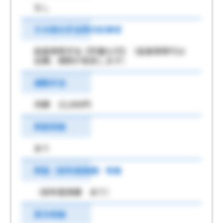
なし
その他の手当等付記事項
延長保育手当【学童も可】（延長保育代は
全額、病院が負担します）
通勤手当
月額 22,000円
昇給有無
あり
昇給（前年度実績）有無
（前年度実績 あり）
賞与有無