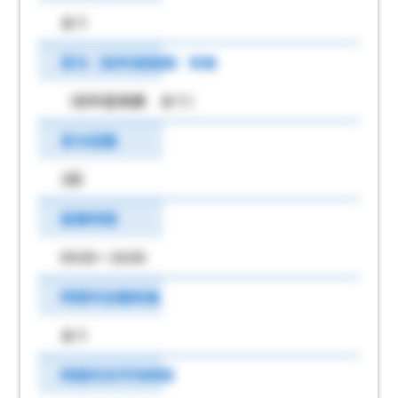
あり
賞与（前年度実績）有無
（前年度実績 あり）
賞与回数
2回
就業時間
09:00～18:00
時間外労働有無
あり
時間外月平均時間