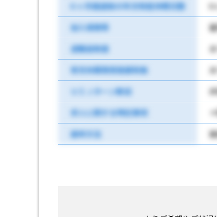
6 ヶ月経過後の年次有給休暇日数
6
加入保険等
雇
退職金制度
あ
育児休業取得実績有無
あ
ＵＩＪターン歓迎
非
求人に関する特記事項
選考方法
面