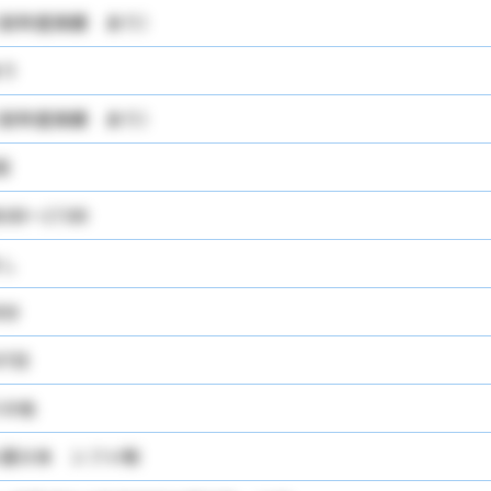
前年度実績 あり）
り
前年度実績 あり）
回
8:00～17:00
し
0分
07日
の他
週８休 シフト制