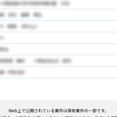
ヶ月経過後の年次有給休暇日数 10日
用 労災 健康 厚生
り（勤続 5年以上）
り
該当
＊駐車場：無料 ＊賃金支払日：翌月
接（予定1回）
Web上で公開されている案件は保有案件の一部です。