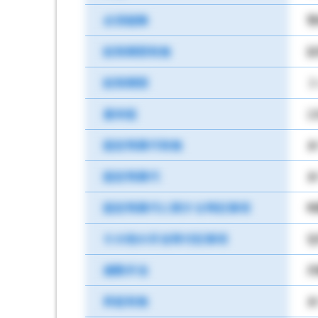
必須経験
現
試用期間有無
試
試用期間
３
基本給
2
固定残業代有無
あ
固定残業代
あ
固定残業代に関する特記事項
時
その他の手当等付記事項
住
通勤手当
月
昇給有無
あ