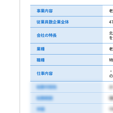
事業内容
従業員数企業全体
4
北
会社の特長
を
業種
老
職種
特
・
仕事内容
転勤可能性
あ
転勤範囲
福
学歴
不