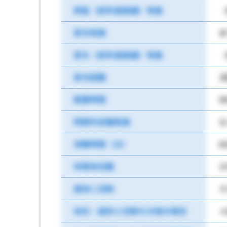
昇給（前年度実績）有無
（
賞与有無
あ
賞与（前年度実績）有無
（
賞与回数
2
就業時間
0
時間外労働有無
な
休憩時間（分）
6
年間休日数
1
週休二日制
そ
休日・週休２日制その他の場合
４