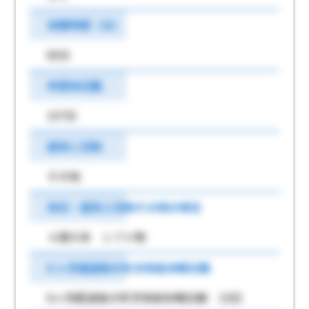
休憩時間（分）
60分
年間休日数
107日
週休二日制
その他
休日・週休２日制その他の場合
４週８休 シフト制
6 ヶ月経過後の年次有給休暇日数
6ヶ月経過後の年次有給休暇日数 10日