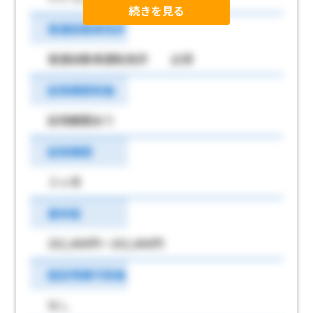
続きを見る
普通自動車免許
普通自動車運転免許 必須
試用期間有無
試用期間あり
試用期間
３ヶ月
基本給
202,400円～202,400円
固定残業代有無
なし