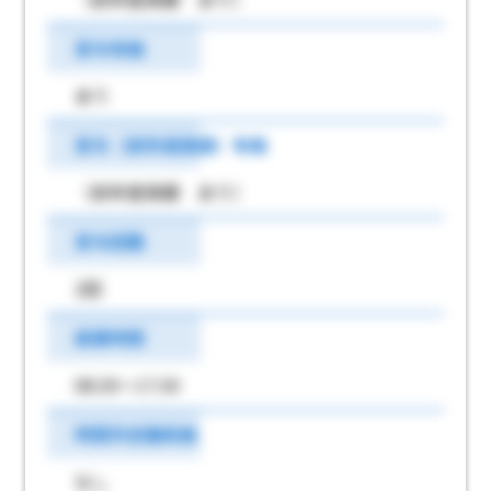
賞与有無
あり
賞与（前年度実績）有無
（前年度実績 あり）
賞与回数
2回
就業時間
08:30～17:30
時間外労働有無
なし