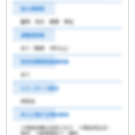
加入保険等
雇用 労災 健康 厚生
退職金制度
あり（勤続 5年以上）
育児休業取得実績有無
あり
ＵＩＪターン歓迎
非該当
求人に関する特記事項
＊有給休暇は法定どおり ＊賃金支払日：
翌月 ＊駐車場あり：無料