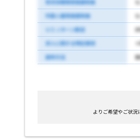
育児休業取得実績有無
な
外国人雇用実績有無
な
ＵＩＪターン歓迎
非
求人に関する特記事項
選考方法
面
よりご希望やご状況