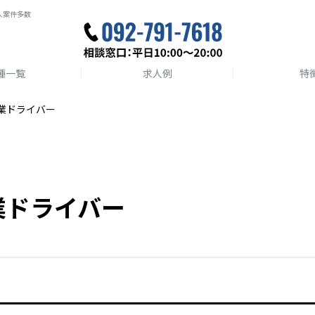
人案件多数
種一覧
求人例
特
業ドライバー
業ドライバー