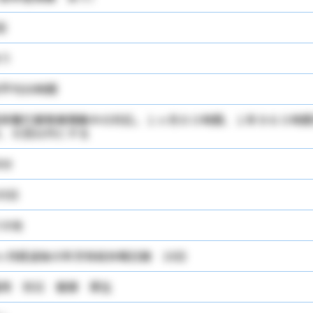
回
り
平均30時間
季繁忙期等業務集中の対応。１ヶ月８０時間、１年９６０時間
、６回以内とする
0分
05日
の他
ヶ月経過後の年次有給休暇日数 10日
用 労災 健康 厚生