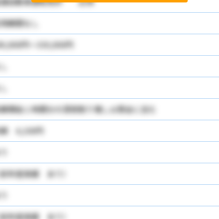
普通自動車運転免許 必須
用期間なし
90,000円～330,000円
し
し
業開始１時間分の深夜割り増しは賃金に含む
額 4,100円
り
前年度実績 あり）
り
前年度実績 あり）