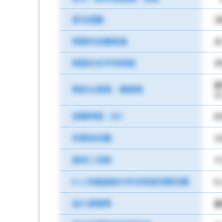
賞与回数
2
時間外労働有無
あ
時間外月平均時間
月
夏
特別な事情・期間等
は
休憩時間（分）
6
年間休日数
1
週休二日制
そ
6 ヶ月経過後の年次有給休暇日数
6
加入保険等
雇