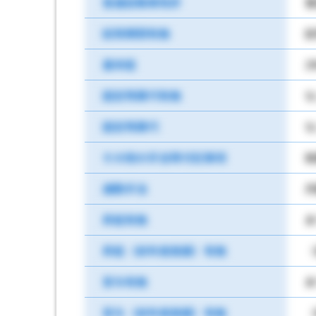
普通自動車免許
試用期間有無
試
基本給
2
固定残業代有無
な
固定残業代
な
その他の手当等付記事項
就
通勤手当
月
昇給有無
あ
昇給（前年度実績）有無
（
賞与有無
あ
賞与（前年度実績）有無
（