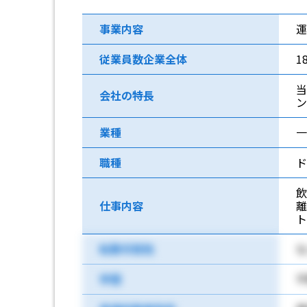
事業内容
運
従業員数企業全体
1
当
会社の特長
ン
業種
一
職種
ド
仕事内容
転勤可能性
な
学歴
不