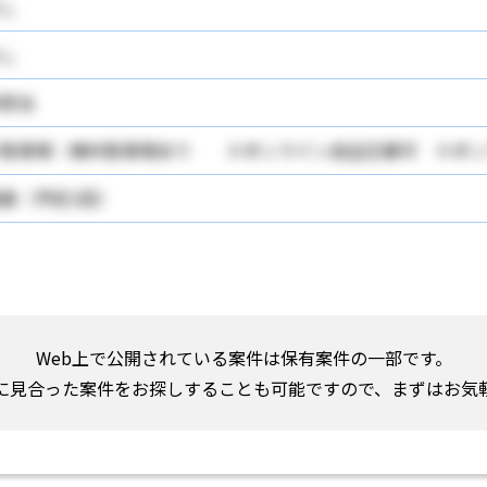
し
し
該当
＊駐車場：無料駐車場あり ※オンライン自主応募可 ※オン
接（予定1回）
Web上で公開されている案件は保有案件の一部です。
に見合った案件をお探しすることも可能ですので、まずはお気