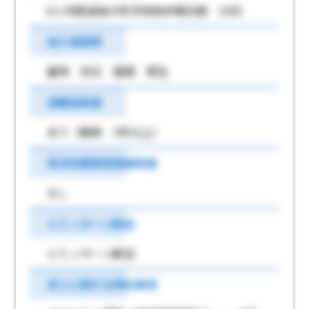
6ヶ月経過後の年次有給休暇日数 10日
加入保険等
雇用 労災 健康 厚生
退職金制度
あり（勤続 3年以上）
育児休業取得実績有無
なし
ＵＩＪターン歓迎
ＵＩＪターン歓迎
求人に関する特記事項