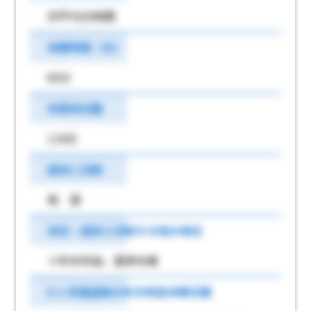
月平均20時間
休憩時間（分）
60分
年間休日数
124日
週休二日制
毎 週
休日・週休２日制その他の場合
＊年末年始、夏季休業
6 ヶ月経過後の年次有給休暇日数