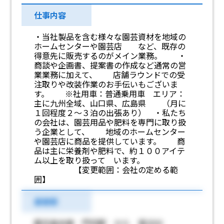
仕事内容
・当社製品を含む様々な園芸資材を地域の
ホームセンターや園芸店 など、既存の
得意先に販売するのがメイン業務。 ・
商談や企画書、提案書の作成など通常の営
業業務に加えて、 店舗ラウンドでの受
注取りや改装作業のお手伝いもございま
す。 ※社用車：普通乗用車 エリア：
主に九州全域、山口県、広島県 （月に
１回程度２～３泊の出張あり） ・私たち
の会社は、園芸用品や肥料を専門に取り扱
う企業として、 地域のホームセンター
や園芸店に商品を提供しています。 商
品は主に栄養剤や肥料で、約１００アイテ
ム以上を取り扱って います。
【変更範囲：会社の定める範
囲】
最寄駅
鹿児島本線 門司駅 から 車20分