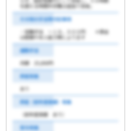
らず、固定残業代として支給し、３８時間
を超える時間外労働は追加で支給。
その他の手当等付記事項
・役職手当 ～１８，０００円 ＊賃金
は経験や本人能力等によります
通勤手当
月額 25,000円
昇給有無
あり
昇給（前年度実績）有無
（前年度実績 あり）
賞与有無