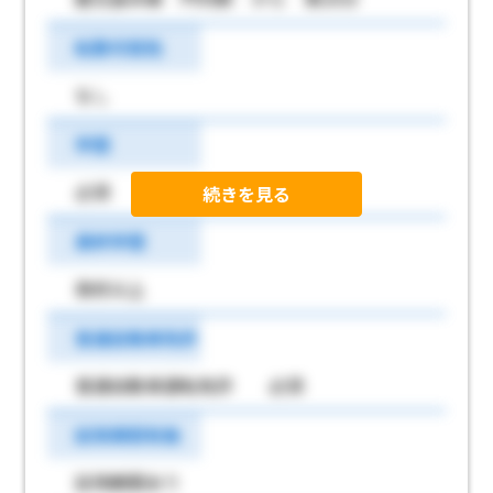
転勤可能性
なし
学歴
必須
続きを見る
最終学歴
高校以上
普通自動車免許
普通自動車運転免許 必須
試用期間有無
試用期間あり