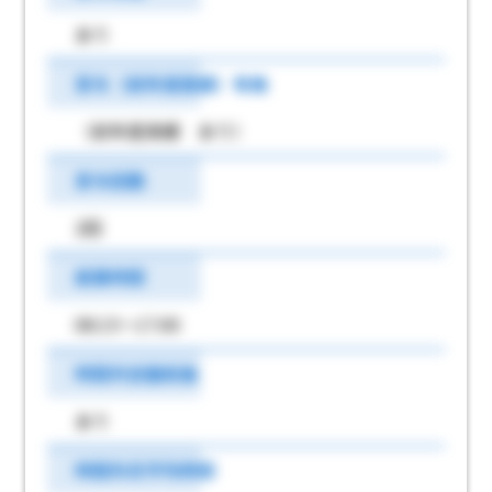
あり
賞与（前年度実績）有無
（前年度実績 あり）
賞与回数
2回
就業時間
08:15～17:00
時間外労働有無
あり
時間外月平均時間