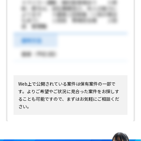
＊マイカー通勤：無料駐車場あり ＊昇
給・賞与は、会社業績及び、本人の能力に
よります ＊面接２回実施（１回の場合
もあり） １回目 現場担当者 ２回
目 管理職
選考方法
面接（予定2回）
Web上で公開されている案件は保有案件の一部で
す。
よりご希望やご状況に見合った案件をお探しす
ることも可能ですので、まずはお気軽にご相談くだ
さい。