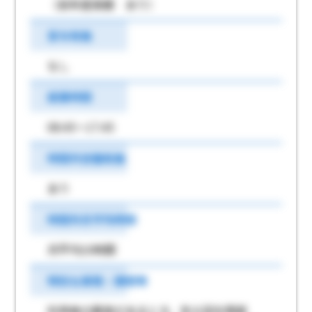
（前年度実績 あり）
賞与有無
なし
就業時間
08:45～17:45
時間外労働有無
あり
時間外月平均時間
月平均10時間
特別な事情・期間等
利用者の異常があるとき、年６回を限度