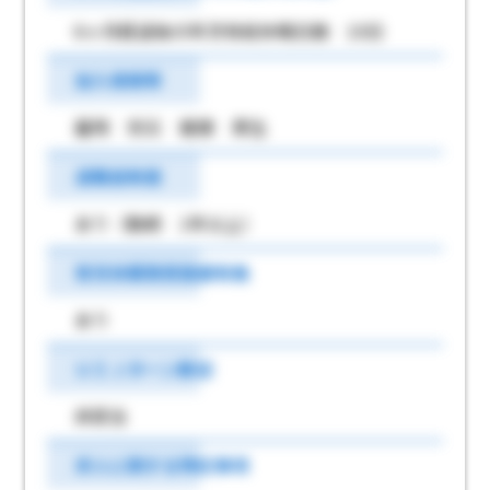
6ヶ月経過後の年次有給休暇日数 10日
加入保険等
雇用 労災 健康 厚生
退職金制度
あり（勤続 1年以上）
育児休業取得実績有無
あり
ＵＩＪターン歓迎
非該当
求人に関する特記事項