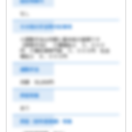
固定残業代
なし
その他の手当等付記事項
※調整手当は月額と基本給の差額です
【資格手当】 介護福祉士 ５，０００
円 介護支援専門員 ５，０００円 社会
福祉士 ６，０００円
通勤手当
月額 50,000円
昇給有無
あり
昇給（前年度実績）有無