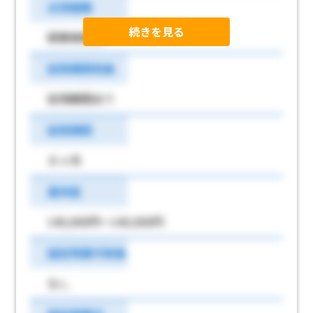
必須経験
続きを見る
経験者優遇
試用期間有無
試用期間あり
試用期間
６ヶ月
基本給
140,000円～140,000円
固定残業代有無
なし