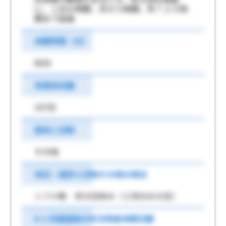
に、１日６時間、月９５時間、年７２０時
間まで延長
休憩時間（分）
60分
年間休日数
107日
週休二日制
その他
休日・週休２日制その他の場合
シフト制 月９日休み（２月のみ８日）
6 ヶ月経過後の年次有給休暇日数