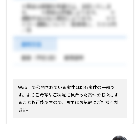
＊賃金は経験を考慮の上、決定いたしま
す。 ＊昇給は評価によります。 ＊
通勤手当は法人規定によります。 ＊マ
イカー通勤について：駐車場１，５００円
／月
選考方法
面接（予定1回） 書類選考
Web上で公開されている案件は保有案件の一部で
す。
よりご希望やご状況に見合った案件をお探しす
ることも可能ですので、まずはお気軽にご相談くだ
さい。