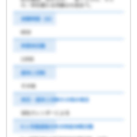
Ｈ／月を超える月数は６回まで。
休憩時間（分）
60分
年間休日数
120日
週休二日制
その他
休日・週休２日制その他の場合
当社カレンダーによる
6 ヶ月経過後の年次有給休暇日数