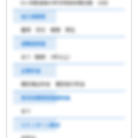
6ヶ月経過後の年次有給休暇日数 10日
加入保険等
雇用 労災 健康 厚生
退職金制度
あり（勤続 3年以上）
企業年金
確定拠出年金 確定給付年金
育児休業取得実績有無
あり
ＵＩＪターン歓迎