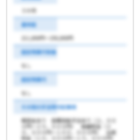
３か月
基本給
211,000円～250,000円
固定残業代有無
なし
固定残業代
なし
その他の手当等付記事項
報奨金あり 各種技能手当あり（２，００
０円～２５，０００円） 結婚祝金（２
０，０００円～１００，０００円） 出産
祝金（１０，０００円～１５，０００円）