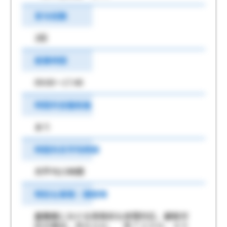
賞与回数
2回
就業時間
09:00～17:40
時間外労働有無
あり
時間外月平均時間
月平均15時間
特別な事情・期間等
農繁期における突発的な修理対応、顧客対
応の場合、月８０Ｈ、 年７２０Ｈ、４５