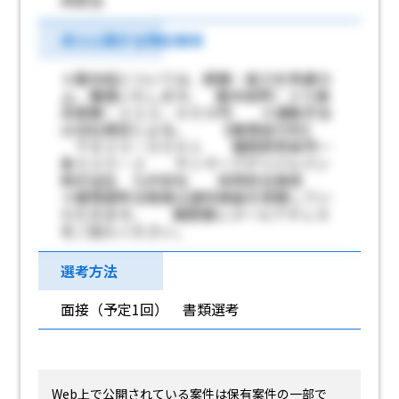
非該当
求人に関する特記事項
＊基本給については、経験・能力を考慮の
上、優遇いたします。 基本給例）３０歳
未経験：２２２，０００円 ＊通勤手当
は当社規定による。 【書類送付先】
〒８３３－０００１ 福岡県筑後市一
条５３５－２ ヤンマーアグリジャパン
株式会社 九州支社 採用担当者宛
＊書類選考合格者は適性検査を受験してい
ただきます。 履歴書にメールアドレス
をご記入ください。
選考方法
面接（予定1回） 書類選考
Web上で公開されている案件は保有案件の一部で