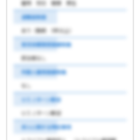
雇用 労災 健康 厚生
退職金制度
あり（勤続 5年以上）
育児休業取得実績有無
該当者なし
外国人雇用実績有無
なし
ＵＩＪターン歓迎
ＵＩＪターン歓迎
求人に関する特記事項