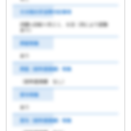
その他の手当等付記事項
月額≒日給×月２１．６日（月により変動
あり）
昇給有無
あり
昇給（前年度実績）有無
（前年度実績 なし）
賞与有無
あり
賞与（前年度実績）有無