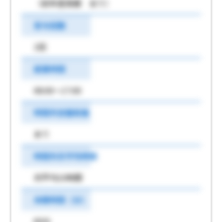
（前年度実績 あり）
賞与回数
1回
就業時間
08:00～17:00
時間外労働有無
あり
時間外月平均時間
月平均10時間
休憩時間（分）
60分