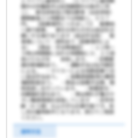
トライアル雇用求人 （トライアル雇用期
間中の労働条件は試用期間中の条件と同
じ） 新任研修及び現任教育（法定研修）
期間最長２０時間までは時給１，０５７
円。 【就業場所につきまして】 勤務地
へ直行直帰。 車をお持ちの方は送迎をお
願いする事があります（送迎手当有） 駐
車場について：原則あり（就業場所によ
る） 【賃金・手当等補足】 ・２２時～
５時は時間数に合わせ時間給に０．２５倍
掛けたものを 支給します。 ・定期健
康診断補助あり。 ・通勤手当は社内規定
による。 ・マイカーによる他隊員乗り合
い送迎手当あり。 ・各種資格取得の費用
補助制度あり。 ・賃金は各種手当等、随
時見直しを行っています。 ・制服貸与：
初期無料貸与あり。 ・男女問わず働きや
すい職場環境を目指しています ・定年年
齢（６５歳）以上の方も応募可能です。但
し別の雇用条件となります。窓口でご相談
ください。
選考方法