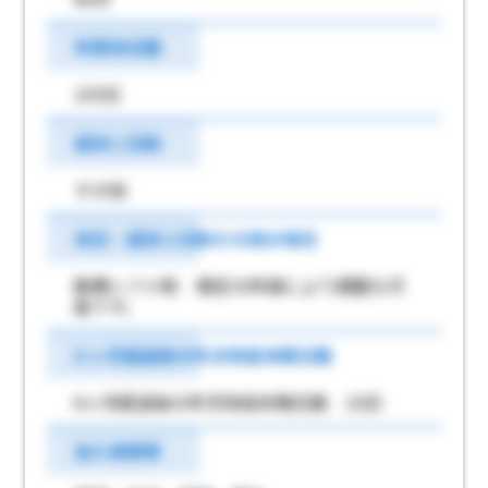
年間休日数
105日
週休二日制
その他
休日・週休２日制その他の場合
勤務シフト制 規定の申請により調整も可
能です。
6 ヶ月経過後の年次有給休暇日数
6ヶ月経過後の年次有給休暇日数 10日
加入保険等