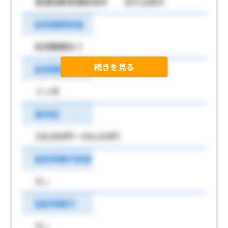
普通自動車運転免許 あれば尚可
試用期間有無
試用期間あり
続きを見る
試用期間
３ヶ月
基本給
226,800円～424,418円
固定残業代有無
なし
固定残業代
なし