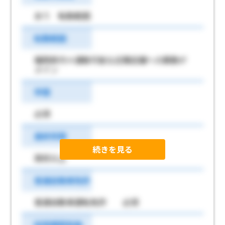
あり 転勤範囲
転勤範囲
福岡県内＊通勤可能な近隣店舗への異動が
メイン
学歴
必須
最終学歴
続きを見る
高校以上
普通自動車免許
普通自動車運転免許 必須
試用期間有無