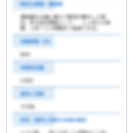
特別な事情・期間等
通常量を大幅に超えて販売が集中した場
合、年６回を限度として、 １ヶ月８０時
間、１年７２０時間まで延長できる。
休憩時間（分）
60分
年間休日数
120日
週休二日制
その他
休日・週休２日制その他の場合
シフト制 月１０日（１月度は１１日、