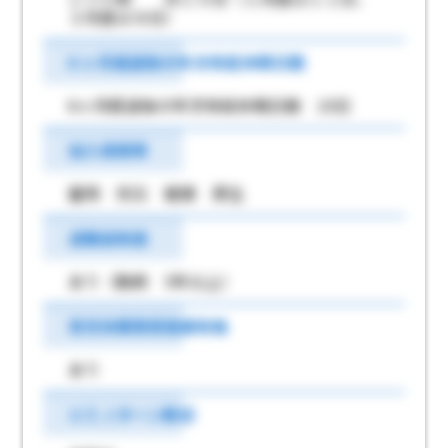
３月度は９日）
6 ヶ月経過後の年次有給休暇日数
6ヶ月経過後の年次有給休暇日数 10日
加入保険等
雇用 労災 健康 厚生
退職金制度
あり（勤続 5年以上）
育児休業取得実績有無
あり
ＵＩＪターン歓迎