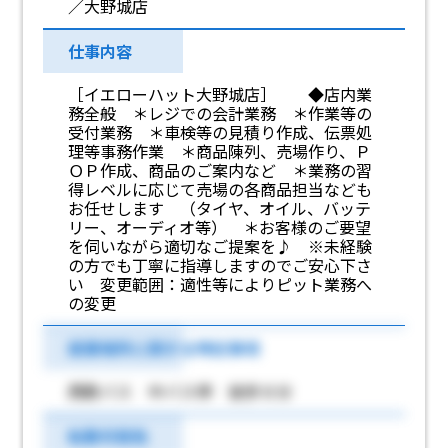
／大野城店
仕事内容
［イエローハット大野城店］ ◆店内業
務全般 ＊レジでの会計業務 ＊作業等の
受付業務 ＊車検等の見積り作成、伝票処
理等事務作業 ＊商品陳列、売場作り、Ｐ
ＯＰ作成、商品のご案内など ＊業務の習
得レベルに応じて売場の各商品担当なども
お任せします （タイヤ、オイル、バッテ
リー、オーディオ等） ＊お客様のご要望
を伺いながら適切なご提案を♪ ※未経験
の方でも丁寧に指導しますのでご安心下さ
い 変更範囲：適性等によりピット業務へ
の変更
就業場所に関する特記事項
西鉄バス 中バス停 徒歩８分
転勤可能性