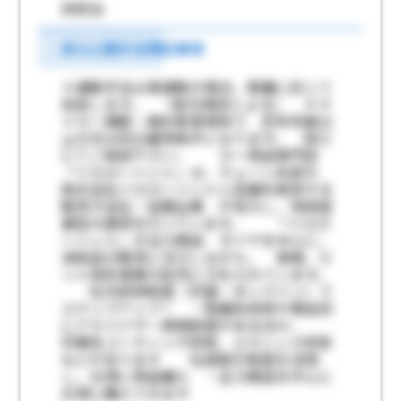
非該当
求人に関する特記事項
＊通勤手当は車通勤の場合、距離に応じて
支給します。 （給与規定による） ＊マ
イカー通勤：無料駐車場有り 定年年齢以
上の方は別の雇用条件となります。 窓口
にてご相談下さい。 カー用品専門店
「イエローハット」は、チェーン本部の
株式会社イエローハットと店舗を経営する
販売子会社・加盟企業 が協力し、地域密
着型の運営を行っています。 「イエロ
ーハット」の注力商品 タイヤを中心に、
消耗品の販売に注力しながら、 車検、ピ
ット技術事業の拡充に力を入れています。
社内研修制度（対面・オンライン）で
ステップアップ！ ・階層系研修や商品別
にアドバイザー資格制度があるほか、
作業系コーティング研修、メカニック研修
などがあります 社員割引制度を活用
し、お得に用品購入 ・主力商品を中心に
お得に購入できます