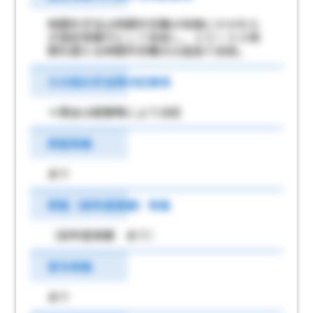
時間外手当は時間外労働の有無にかかわら
ず固定残業代として支給し、２０～３０時
間を超える時間外労働分は追加で支給。
その他の手当等付記事項
＊賃金は経験等により決定
昇給有無
あり
昇給（前年度実績）有無
（前年度実績 あり）
賞与有無
あり