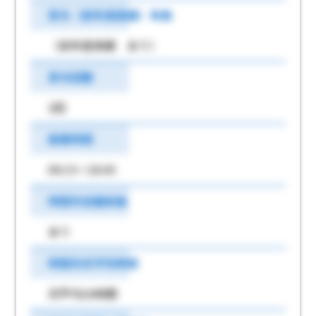
賞与（前年度実績）有無
（前年度実績 あり）
賞与回数
2回
就業時間
09:15～18:45
時間外労働有無
あり
時間外月平均時間
月平均16時間