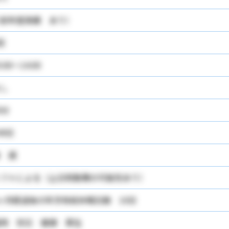
前年度実績 あり）
回
5:00～14:00
し
0分
49日
 週
シフトによる（土日祝勤務の可能性あり）
ヶ月経過後の年次有給休暇日数 10日
用 労災 健康 厚生