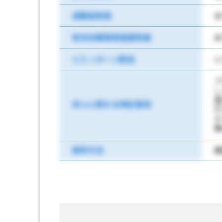
退職金制度
あ
育児休業取得実績有無
あ
ＵＩＪターン歓迎
Ｕ
プ
し
進
求人に関する特記事項
行
選考方法
面