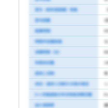
賞与（前年度実績）有無
（
賞与回数
2
就業時間
0
時間外労働有無
な
休憩時間（分）
6
年間休日数
1
週休二日制
毎
休日・週休２日制その他の場合
6 ヶ月経過後の年次有給休暇日数
6
加入保険等
雇