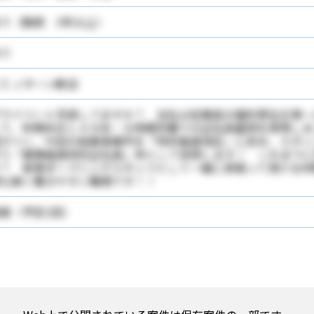
り（勤続 3年以上）
り
ＩＪターン歓迎
ライベート充実してますか？ 当社は従業員の福利厚生を第一
て、年間休日１４９休・８時間労働での正社員雇用を実現しま
すべく、今回の就業事業所を「特別推進地区」に定め、スタッ
う「業務推進特別正社員」枠として採用します！ これまでに
か？ 新規オープニングスタッフとして一緒に頑張って頂ける
業も無く働きやすい職場です！！
接（予定1回）