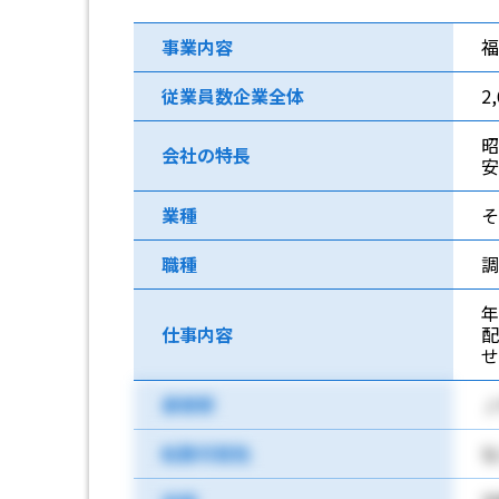
事業内容
福
従業員数企業全体
2
昭
会社の特長
安
業種
そ
職種
調
仕事内容
配
最寄駅
Ｊ
転勤可能性
な