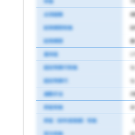
学歴
不
必須経験
病
試用期間有無
試
試用期間
最
基本給
1
固定残業代有無
な
固定残業代
な
通勤手当
月
昇給有無
あ
昇給（前年度実績）有無
（
賞与有無
あ