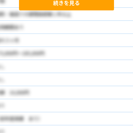
問
続きを見る
院・施設での調理員経験１年以上
用期間あり
大３ヶ月
75,000円～185,000円
し
し
額 10,000円
り
前年度実績 あり）
り